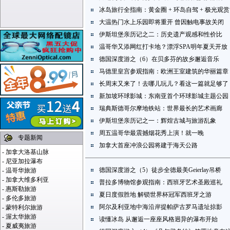
冰岛旅行全指南：黄金圈 + 环岛自驾 + 极光观赏
大温热门水上乐园即将重开 曾因触电事故关闭
伊斯坦堡亲历记之二：历史遗产观感和性价比
温哥华又添网红打卡地？漂浮SPA明年夏天开放
德国深度游之（6）在贝多芬的故乡邂逅音乐
马德里皇宫参观指南：欧洲王室建筑的华丽篇章
长周末又来了！去哪儿玩儿？看这一篇就足够了
新加坡环球影城：东南亚首个环球影城主题公园
瑞典斯德哥尔摩地铁站：世界最长的艺术画廊
伊斯坦堡亲历记之一：辉煌古城与旅游乱象
周五温哥华最震撼烟花秀上演！就一晚
专题新闻
加拿大首座冲浪公园将建于海天公路
-
加拿大洛基山脉
-
尼亚加拉瀑布
德国深度游之（5）徒步全德最美Geierlay吊桥
-
温哥华旅游
-
加拿大维多利亚
普拉多博物馆参观指南：西班牙艺术圣殿巡礼
-
惠斯勒旅游
夏日度假胜地 解锁世界杯冠军西班牙之游
-
多伦多旅游
阿尔及利亚地中海沿岸提帕萨古罗马遗址掠影
-
蒙特利尔旅游
-
渥太华旅游
读懂冰岛 从邂逅一座座风格迥异的瀑布开始
-
夏威夷旅游