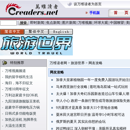
设万维读者为首页
首
页
手机版
即时新闻
|
焦点新闻
|
图片新闻
|
万维视频
|
环球大观
|
中国嘹望
|
美
特别推荐
万维读者网
>
旅游世界
> 网友攻略
-
万维视频频道
网友攻略
-
我的留学移民生活
加拿大皇家植物园一年一度免费入园游玩开始注
-
海归，海不归征文
马来西亚旅行全攻略 | 逛吃海岛双城一站式玩转
-
万维10周年征文
太火爆！加拿大奇幻乐园新改造过山车引爆人潮
-
万利达家庭卡拉OK机
华人小心 政府一条旅行警告或导致旅游保险失效
-
九阳顶级旗舰版豆浆机
-
超豪华不锈钢电压力锅
9月露营才是真香 加拿大11个营地全攻略
-
日韩式多功能电饭煲
粟米田大迷宫即日开放 温哥华1小时车程可达
-
加热足浴机 泡脚养生
俄罗斯的夏天 其实比你想的会玩
-
大温生活黄页
跨过鸭绿江 深入朝鲜平壤：亲眼所见真实模样