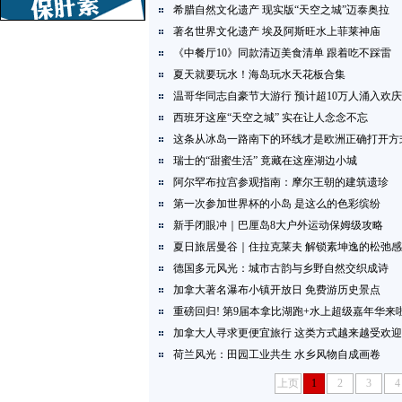
希腊自然文化遗产 现实版“天空之城”迈泰奥拉
著名世界文化遗产 埃及阿斯旺水上菲莱神庙
《中餐厅10》同款清迈美食清单 跟着吃不踩雷
夏天就要玩水！海岛玩水天花板合集
温哥华同志自豪节大游行 预计超10万人涌入欢庆
西班牙这座“天空之城” 实在让人念念不忘
这条从冰岛一路南下的环线才是欧洲正确打开方
瑞士的“甜蜜生活” 竟藏在这座湖边小城
阿尔罕布拉宫参观指南：摩尔王朝的建筑遗珍
第一次参加世界杯的小岛 是这么的色彩缤纷
新手闭眼冲｜巴厘岛8大户外运动保姆级攻略
夏日旅居曼谷｜住拉克莱夫 解锁素坤逸的松弛感
德国多元风光：城市古韵与乡野自然交织成诗
加拿大著名瀑布小镇开放日 免费游历史景点
重磅回归! 第9届本拿比湖跑+水上超级嘉年华来
加拿大人寻求更便宜旅行 这类方式越来越受欢迎
荷兰风光：田园工业共生 水乡风物自成画卷
上页
1
2
3
4