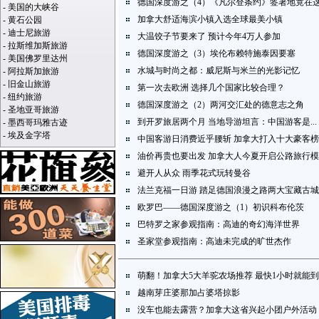
德国深度游之（4）《凡尔登条约》签署地竟在
-
美国的大峡谷
加拿大舒适海滨小镇入选全球最美小镇
-
黄石公园
-
迪士尼旅游
大温饺子节要来了 预计今年4万人参加
-
拉斯维加斯旅游
德国深度游之（3）埃伦布赖特施泰因要塞
-
美国佛罗里达州
水城与时尚之都：威尼斯与米兰的光影记忆
-
阿拉斯加旅游
-
旧金山旅游
第一次去欧洲 选择几个国家比较合理？
-
纽约旅游
德国深度游之（2）两河交汇处的德意志之角
-
圣地亚哥旅游
到开罗旅居两个月 当地导游坦言：中国游客是...
-
墨西哥玛雅古迹
-
埃及金字塔
中国客游日消费近乎腰斩 加拿大打入十大豪客榜
油价再贵也要出发 加拿大人今夏开启公路旅行
避开人从众 雨季花式玩转曼谷
法兰克福一日游 踏足德国浪漫之路两大宝藏古城
欧罗巴——德国深度游之（1）初识科布伦茨
巴特罗之家参观指南：高迪的奇幻海洋世界
圣家堂参观指南：高迪未完成的旷世杰作
萌翻！加拿大5大羊驼农场推荐 最快1小时就能到
越南芽庄婆那加占婆塔掠影
没车也能去露营？加拿大这省兴起小团户外活动