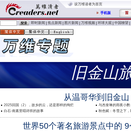
设万维读者为首页
首
手机版
即时新闻
焦点新闻
图片新闻
万维视频
环球大观
中国嘹望
|
|
|
|
|
|
旧金山
从温哥华到旧金山
2025回国（2），故乡的云，还是那样的绚烂
与杰奎琳的雨夜小酌
白石-南素里唱诗班的故事
秋色赋：冬雪之下，
世界50个著名旅游景点中的 