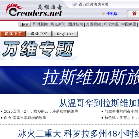
设万维读者为首页
首
手机版
即时新闻
焦点新闻
图片新闻
万维视频
环球大观
中国嘹望
|
|
|
|
|
|
拉斯维加斯
从温哥华到拉斯维加
2025回国（2），故乡的云，还是那样的绚烂
与杰奎琳的雨夜小酌
白石-南素里唱诗班的故事
秋色赋：冬雪之下，
冰火二重天 科罗拉多州48小时