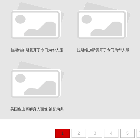
拉斯维加斯竟开了专门为华人服
拉斯维加斯竟开了专门为华人服
务的赌场
务的赌场
美国也山寨狮身人面像 被誉为典
范
1
2
3
4
5