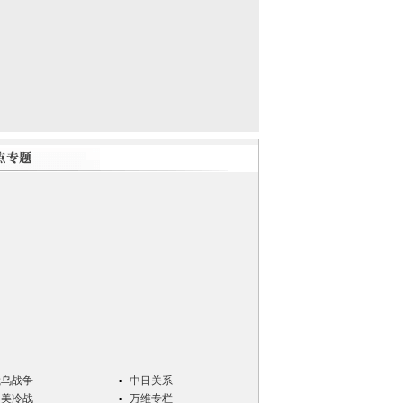
俄乌战争
中日关系
中美冷战
万维专栏