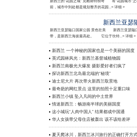
新西兰的“花园之城” 克赖斯特彻奇 有“花园城市
前，城市中到处都是规划整齐的花园...< 详细 >
新西兰亚瑟
新西兰亚瑟隘口国家公园 景色壮美 新西兰亚瑟隘
带，是新西兰海拔最高处。 它位于坎特...< 详细 >
新西兰 一个神秘的国家也是一个美丽的国度
英式园林风光：新西兰基督城植物园
新西兰南极光大爆发 摄影爱好者们疯了
探访新西兰北岛最北端的“秘境”
迪士尼大片 再次带火新西兰取景地
最奇葩的网红景点 这里的拍照十足重口味
新西兰小镇 坠入凡间的中土世界
情迷新西兰：畅游南半球的美丽国度
这小城玩“人肉中国人” 结果都成中国通
华人女孩带父母住店被轰出 该不该给差评
夏天爬冰川，新西兰冰川旅行的正确打开方