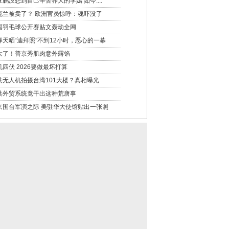
亚鹏没想到自己辛苦养大的李嫣 如今....
克兰被卖了？ 欧洲官员惊呼：魂吓没了
国羽毛球公开赛贴文轰动全网
泽天晒“迪拜照”不到12小时，恶心的一幕
大了！普京秀肌肉意外露馅
机四伏 2026要做最坏打算
共无人机拍摄台湾101大楼？真相曝光
共外贸系统竟干出这种荒唐事
京围台军演之际 美驻华大使馆贴出一张照