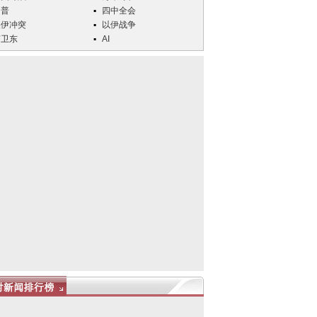
川普
四中全会
美伊冲突
以伊战争
何卫东
AI