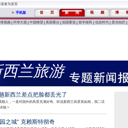
维读者为首页
首
页
新
闻
视
频
博
手机版
万维视频
环球大观
中国嘹望
美国看台
加国要览
留学移民
信息时代
星光灿烂
|
|
|
|
|
|
|
|
新西兰旅游
一趟新西兰差点把脸都丢光了
成都人，一直对国外的风景充满好奇。听说新西兰风景美如画，我二话
详细 >
园之城” 克赖斯特彻奇