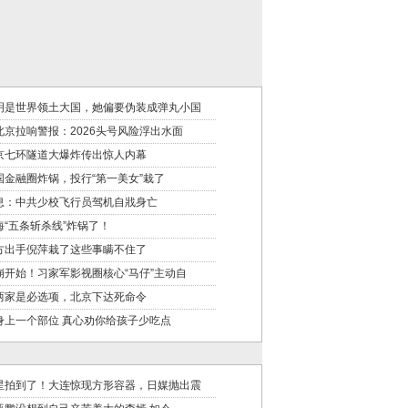
明是世界领土大国，她偏要伪装成弹丸小国
北京拉响警报：2026头号风险浮出水面
京七环隧道大爆炸传出惊人内幕
国金融圈炸锅，投行“第一美女”栽了
息：中共少校飞行员驾机自戕身亡
海“五条斩杀线”炸锅了！
方出手倪萍栽了这些事瞒不住了
崩开始！习家军影视圈核心“马仔”主动自
两家是必选项，北京下达死命令
身上一个部位 真心劝你给孩子少吃点
星拍到了！大连惊现方形容器，日媒抛出震