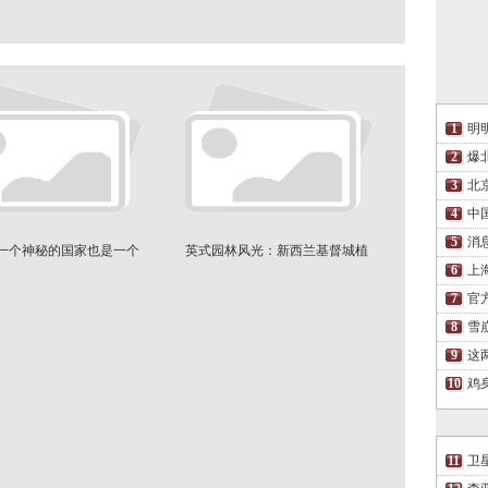
明
爆
北
中
消
 一个神秘的国家也是一个
英式园林风光：新西兰基督城植
美丽的国度
物园
上
官
雪
这
鸡
卫