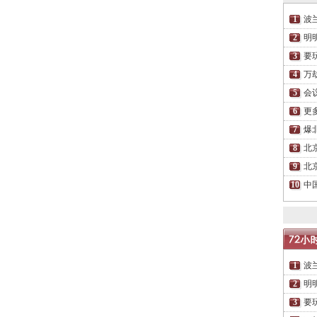
波
明
要
万
会
更
爆
北
北
中
波
明
要