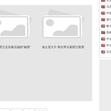
李
乌
中
章
糗
危
中
中
西兰北岛最北端的“秘境”
迪士尼大片 再次带火新西兰取景
地
北