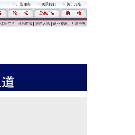
广告服务
联系我们
关于万维
客
论
坛
分类广告
购
物
体坛广角
时尚前沿
旅游天地
商业资讯
万维争鸣
|
|
|
|