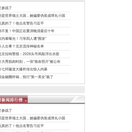
兰参战了
明是世界领土大国，她偏要伪装成弹丸小国
玩真的了！他点名警告习近平
劫不复！中国正在重演晚清最后十年
议内幕曝光！习等四人遭“围攻”
多人出事？北京流传神秘名单
北京拉响警报：2026头号风险浮出水面
京大秀肌肉时刻，一张“致命照片”被公布
京七环隧道大爆炸传出惊人内幕
国金融圈炸锅，投行“第一美女”栽了
兰参战了
明是世界领土大国，她偏要伪装成弹丸小国
玩真的了！他点名警告习近平