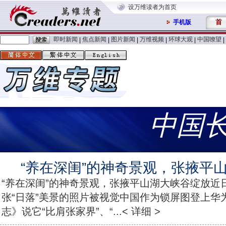
设万维读者为首页
首
手机版
即时新闻
焦点新闻
图片新闻
万维视频
环球大观
中国嘹望
|
|
|
|
|
|
中国
“养在深闺”的神奇景观，张掖平
“养在深闺”的神奇景观，张掖平山湖大峡谷绽放近
张“日落”美景的照片被视觉中国作为锁屏图登上华
志》说它“比肩张家界”、“...< 详细 >