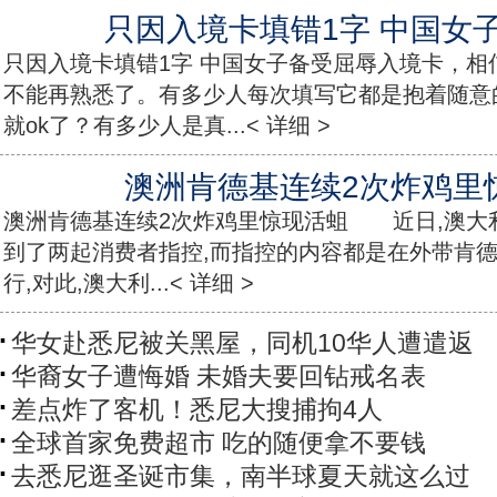
只因入境卡填错1字 中国女
只因入境卡填错1字 中国女子备受屈辱入境卡，相
不能再熟悉了。有多少人每次填写它都是抱着随意
就ok了？有多少人是真...< 详细 >
澳洲肯德基连续2次炸鸡里
澳洲肯德基连续2次炸鸡里惊现活蛆 近日,澳大
到了两起消费者指控,而指控的内容都是在外带肯
行,对此,澳大利...< 详细 >
华女赴悉尼被关黑屋，同机10华人遭遣返
华裔女子遭悔婚 未婚夫要回钻戒名表
差点炸了客机！悉尼大搜捕拘4人
全球首家免费超市 吃的随便拿不要钱
去悉尼逛圣诞市集，南半球夏天就这么过