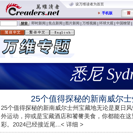
设万维读者为首页
首
手机版
即时新闻
焦点新闻
图片新闻
万维视频
环球大观
中国嘹望
|
|
|
|
|
|
悉尼 Syd
25个值得探秘的新南威尔
25个值得探秘的新南威尔士州宝藏地无论是夏日
外运动，抑或是宝藏酒店和饕餮美食，你都能在这
彩。2024已经接近尾...< 详细 >