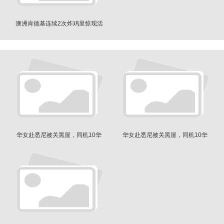
澳洲肯德基连续2次炸鸡里惊现活
蛆
华女赴悉尼被关黑屋，同机10华
华女赴悉尼被关黑屋，同机10华
人遭遣返
人遭遣返