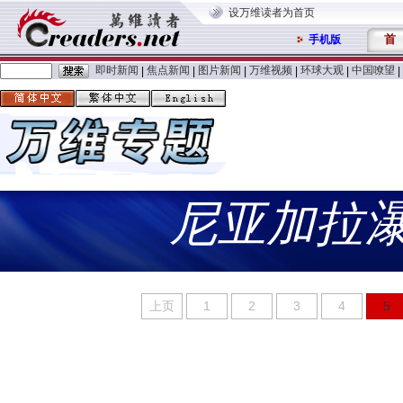
设万维读者为首页
首
手机版
即时新闻
焦点新闻
图片新闻
万维视频
环球大观
中国嘹望
|
|
|
|
|
|
尼亚加拉
上页
1
2
3
4
5