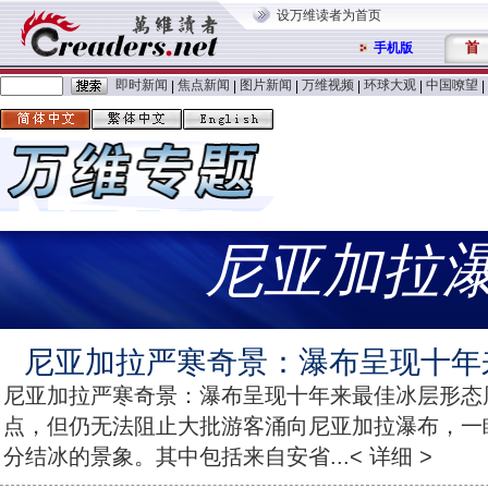
设万维读者为首页
首
手机版
即时新闻
焦点新闻
图片新闻
万维视频
环球大观
中国嘹望
|
|
|
|
|
|
尼亚加拉
尼亚加拉严寒奇景：瀑布呈现十年
尼亚加拉严寒奇景：瀑布呈现十年来最佳冰层形态
点，但仍无法阻止大批游客涌向尼亚加拉瀑布，一
分结冰的景象。其中包括来自安省...< 详细 >