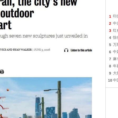
1
印
2
中
3
红
4
惊
5
万
6
中
7
麻
8
年
9
大
10
中