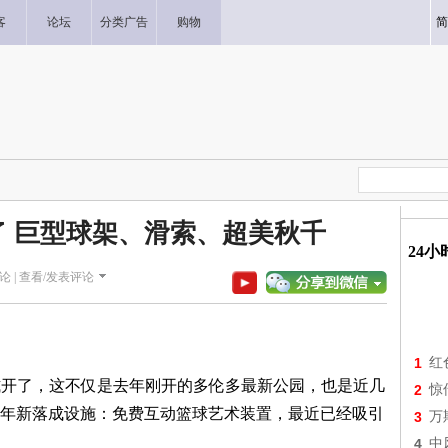
客
论坛
分类广告
购物
简
 巨型球架、滑索、超美秋千
24
论 |
查看/发表评论
1
红
在已经正式开了，这不仅是去年刚开的多伦多最新公园，也是近几
2
惊
年新落成设施：免费互动篮球艺术装置，最近已经吸引
3
万
4
中