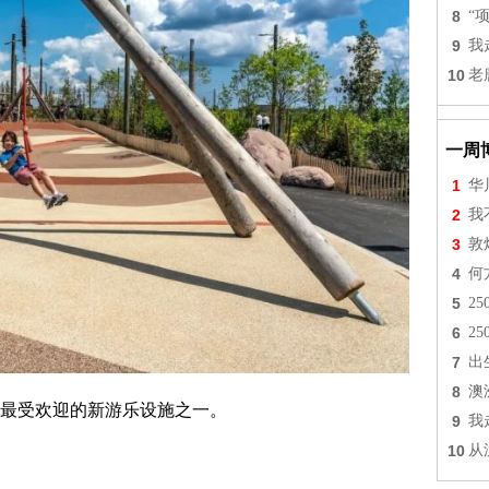
8
“
9
我
10
老
一周
1
华
2
我
3
敦
4
何
5
2
6
2
7
出
8
澳
最受欢迎的新游乐设施之一。
9
我
10
从