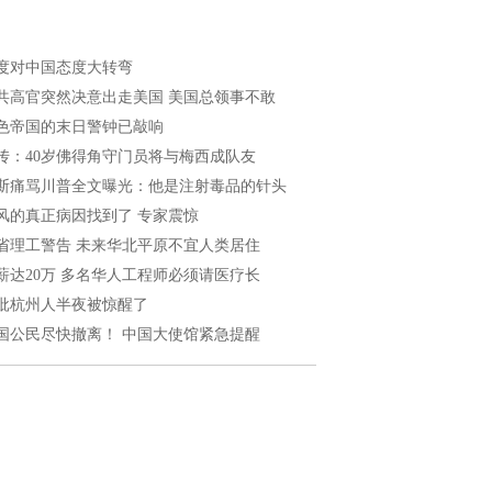
度对中国态度大转弯
共高官突然决意出走美国 美国总领事不敢
色帝国的末日警钟已敲响
传：40岁佛得角守门员将与梅西成队友
斯痛骂川普全文曝光：他是注射毒品的针头
风的真正病因找到了 专家震惊
省理工警告 未来华北平原不宜人类居住
薪达20万 多名华人工程师必须请医疗长
批杭州人半夜被惊醒了
国公民尽快撤离！ 中国大使馆紧急提醒