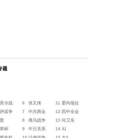
专题
6
11
美冷战
张又侠
委内瑞拉
7
12
伊战争
中共两会
四中全会
8
13
普
俄乌战争
何卫东
9
14
界杯
中日关系
AI
10
15
维专栏
以伊战争
大S