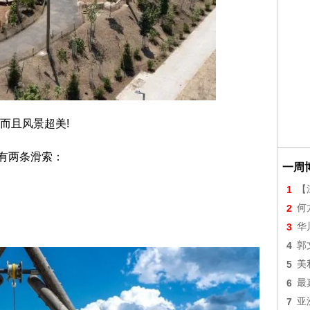
而且风景超美!
一共有两条滑索：
一周
1
【
2
何
3
华
4
郭
5
美
6
最
7
亚