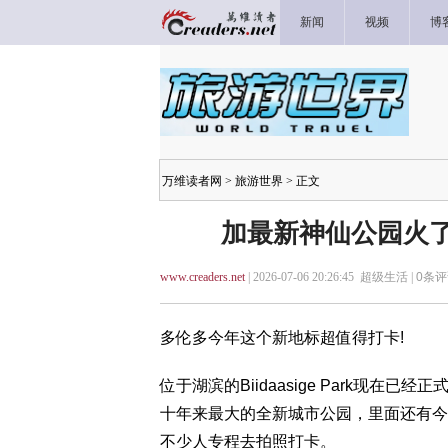
新闻
视频
博
万维读者网
>
旅游世界
> 正文
加最新神仙公园火了
www.creaders.net
| 2026-07-06 20:26:45 超级生活 |
0
条评
多伦多今年这个新地标超值得打卡!
位于湖滨的Biidaasige Park现
十年来最大的全新城市公园，里面还有今
不少人专程去拍照打卡。