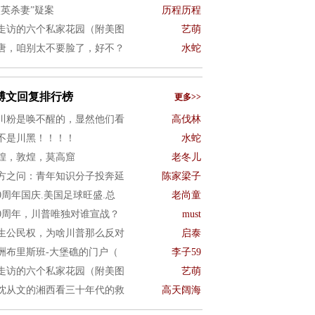
项英杀妻”疑案
历程历程
走访的六个私家花园（附美图
艺萌
唐，咱别太不要脸了，好不？
水蛇
博文回复排行榜
更多>>
川粉是唤不醒的，显然他们看
高伐林
不是川黑！！！！
水蛇
煌，敦煌，莫高窟
老冬儿
方之问：青年知识分子投奔延
陈家梁子
50周年国庆.美国足球旺盛.总
老尚童
50周年，川普唯独对谁宣战？
must
生公民权，为啥川普那么反对
启泰
洲布里斯班-大堡礁的门户（
李子59
走访的六个私家花园（附美图
艺萌
沈从文的湘西看三十年代的救
高天阔海