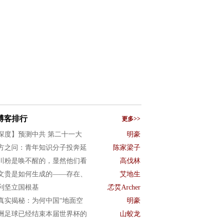
博客排行
更多>>
深度】预测中共 第二十一大
明豪
方之问：青年知识分子投奔延
陈家梁子
川粉是唤不醒的，显然他们看
高伐林
文贵是如何生成的——存在、
艾地生
利坚立国根基
孞烎Archer
真实揭秘：为何中国“地面空
明豪
洲足球已经结束本届世界杯的
山蛟龙