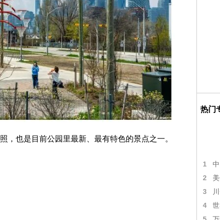
热门
照，也是目前公园里最新、最有特色的景点之一。
1
中
2
美
3
川
4
世
5
万