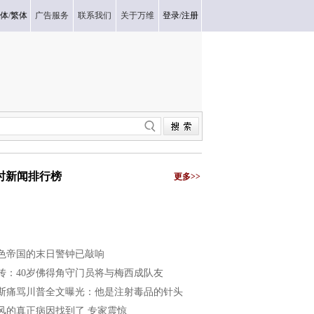
体
/
繁体
广告服务
联系我们
关于万维
登录
/
注册
小时新闻排行榜
更多>>
色帝国的末日警钟已敲响
传：40岁佛得角守门员将与梅西成队友
斯痛骂川普全文曝光：他是注射毒品的针头
风的真正病因找到了 专家震惊