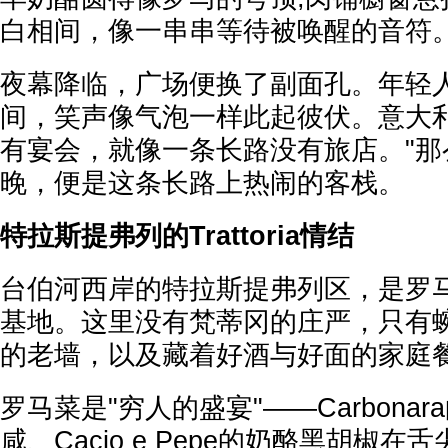
白相间，像一串串等待被唤醒的音符
夜幕降临，广场便换了副面孔。年轻
间，笑声像气泡一样此起彼伏。意大利
有宴会，就像一条长路没有旅店。"那
晚，便是这条长路上热闹的客栈。
特拉斯提弗列的Trattoria情结
台伯河西岸的特拉斯提弗列区，是罗
基地。这里没有梵蒂冈的庄严，只有
的老墙，以及藏着好酒与好面的家庭
罗马菜是"穷人的盛宴"——Carbona
咸、Cacio e Pepe的奶酪黑胡椒