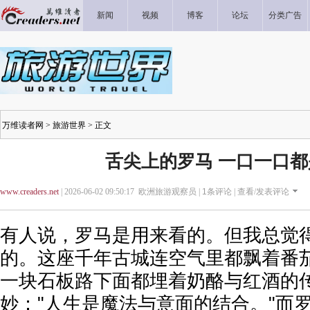
新闻
视频
博客
论坛
分类广告
万维读者网
>
旅游世界
> 正文
舌尖上的罗马 一口一口
www.creaders.net
| 2026-06-02 09:50:17 欧洲旅游观察员 |
1
条评论 |
查看/发表评论
有人说，罗马是用来看的。但我总觉
的。这座千年古城连空气里都飘着番
一块石板路下面都埋着奶酪与红酒的
妙："人生是魔法与意面的结合。"而