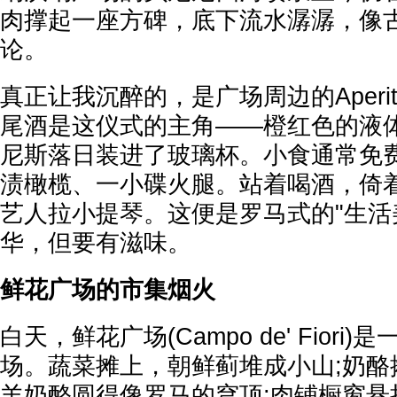
肉撑起一座方碑，底下流水潺潺，像
论。
真正让我沉醉的，是广场周边的Aperitiv
尾酒是这仪式的主角——橙红色的液
尼斯落日装进了玻璃杯。小食通常免
渍橄榄、一小碟火腿。站着喝酒，倚
艺人拉小提琴。这便是罗马式的"生活
华，但要有滋味。
鲜花广场的市集烟火
白天，鲜花广场(Campo de' Fior
场。蔬菜摊上，朝鲜蓟堆成小山;奶酪
羊奶酪圆得像罗马的穹顶;肉铺橱窗悬