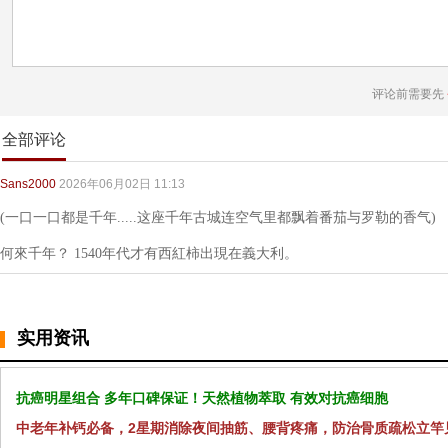
评论前需要先
全部评论
Sans2000
2026年06月02日 11:13
(一口一口都是千年.....这座千年古城连空气里都飘着番茄与罗勒的香气)
何來千年？ 1540年代才有西紅柿出現在義大利。
实用资讯
抗癌明星组合 多年口碑保证！天然植物萃取 有效对抗癌细胞
中老年补钙必备，2星期消除夜间抽筋、腰背疼痛，防治骨质疏松立竿