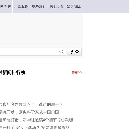
体
/
繁体
广告服务
联系我们
关于万维
登录
/
注册
小时新闻排行榜
更多>>
共官场突然敢骂习了，谁给的胆子？
潮流而动，顶尖科学家从中国归国
遭降维打击，新华社通稿4个细节惊心动魄
岸开打 让家人上战场？ 投票结果超震撼