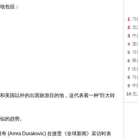
地包括：
1
习
2
北
3
中
4
逆
5
习
6
两
7
比
8
习
9
中
10
北
和美国以外的出国旅游目的地，这代表着一种“巨大转
似的趋势。
Amra Durakovic) 在接受《全球新闻》采访时表