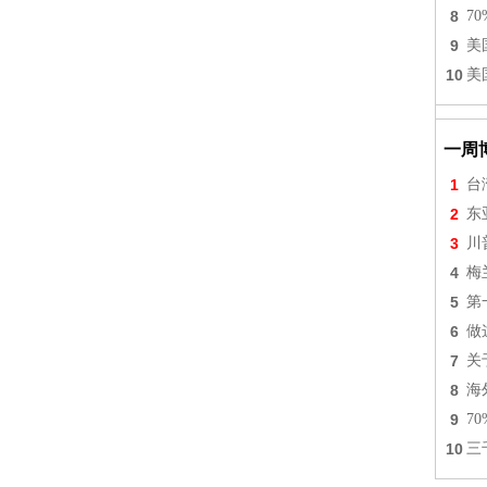
8
7
9
美
10
美
一周
1
台
2
东
3
川
4
梅
5
第
6
做
7
关
8
海
9
7
10
三