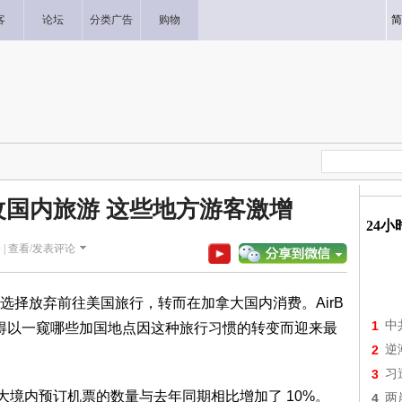
客
论坛
分类广告
购物
简
国内旅游 这些地方游客激增
24
 |
查看/发表评论
选择放弃前往美国旅行，转而在加拿大国内消费。AirB
1
中
们得以一窥哪些加国地点因这种旅行习惯的转变而迎来最
2
逆
3
习
加拿大境内预订机票的数量与去年同期相比增加了 10%。
4
两