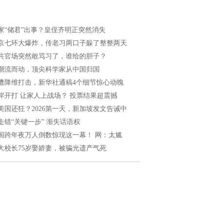
家“储君”出事？皇侄齐明正突然消失
京七环大爆炸，传老习两口子躲了整整两天
共官场突然敢骂习了，谁给的胆子？
潮流而动，顶尖科学家从中国归国
遭降维打击，新华社通稿4个细节惊心动魄
岸开打 让家人上战场？ 投票结果超震撼
美国还狂？2026第一天，新加坡发文告诫中
走错“关键一步” 渐失话语权
国跨年夜万人倒数惊现这一幕！ 网：太尴
大校长75岁娶娇妻，被骗光遗产气死