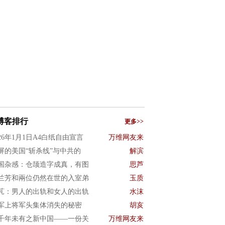
博客排行
更多>>
026年1月1日A4白纸自由宣言
万维网友来
屏的美国“斩杀线”与中共的
解滨
国杂感：仓颉造字成真，有图
思芦
兰芳和兩位仍然在世的入室弟
玉质
芃：男人的出轨和女人的出轨
水沫
军上将军头集体消失的秘密
胡亥
千年未有之新中国——一份关
万维网友来