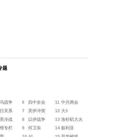
专题
6
11
乌战争
四中全会
中共两会
7
12
日关系
美伊冲突
大S
8
13
美冷战
以伊战争
洛杉矶大火
9
14
维专栏
何卫东
叙利亚
10
15
普
AI
苗华被抓