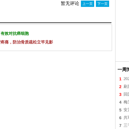
暂无评论
上一页
下一页
 有效对抗癌细胞
背疼痛，防治骨质疏松立竿见影
一周
1
2
2
刷
3
回
4
梅
5
安
6
共
7
三