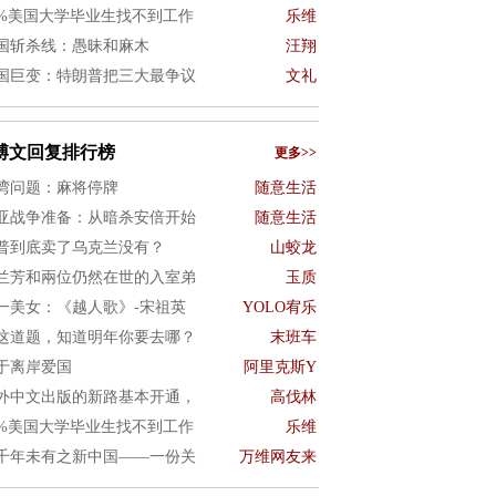
0%美国大学毕业生找不到工作
乐维
国斩杀线：愚昧和麻木
汪翔
国巨变：特朗普把三大最争议
文礼
博文回复排行榜
更多>>
湾问题：麻将停牌
随意生活
亚战争准备：从暗杀安倍开始
随意生活
普到底卖了乌克兰没有？
山蛟龙
兰芳和兩位仍然在世的入室弟
玉质
一美女：《越人歌》-宋祖英
YOLO宥乐
这道题，知道明年你要去哪？
末班车
于离岸爱国
阿里克斯Y
外中文出版的新路基本开通，
高伐林
0%美国大学毕业生找不到工作
乐维
千年未有之新中国——一份关
万维网友来