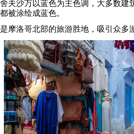
舍夫沙万以蓝色为主色调，大多数建
都被涂绘成蓝色。
是摩洛哥北部的旅游胜地，吸引众多