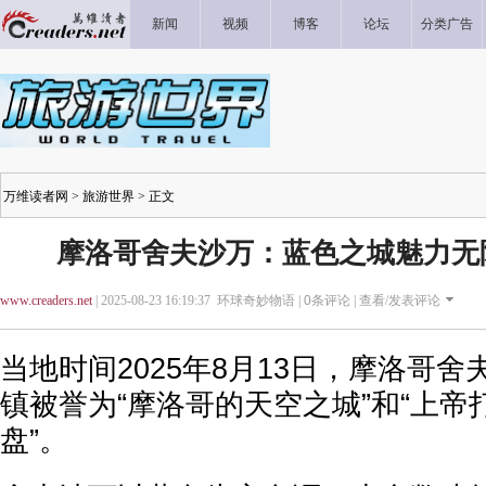
新闻
视频
博客
论坛
分类广告
万维读者网
>
旅游世界
> 正文
摩洛哥舍夫沙万：蓝色之城魅力无
www.creaders.net
| 2025-08-23 16:19:37 环球奇妙物语 |
0
条评论 |
查看/发表评论
当地时间2025年8月13日，摩洛哥
镇被誉为“摩洛哥的天空之城”和“上帝
盘”。