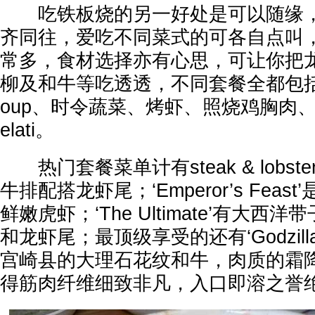
吃铁板烧的另一好处是可以随缘，
齐同往，爱吃不同菜式的可各自点叫
常多，食材选择亦有心思，可让你把
柳及和牛等吃透透，不同套餐全都包括有sh
oup、时令蔬菜、烤虾、照烧鸡胸肉、炒芽
elati。
热门套餐菜单计有steak & lobs
牛排配搭龙虾尾；‘Emperor’s Fea
鲜嫩虎虾；‘The Ultimate’有大
和龙虾尾；最顶级享受的还有‘Godzil
宫崎县的大理石花纹和牛，肉质的霜
得筋肉纤维细致非凡，入口即溶之誉