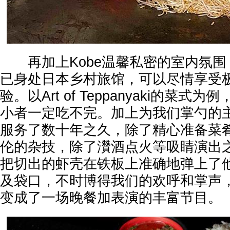
再加上Kobe温馨私密的室内氛围
已身处日本乡村旅馆，可以尽情享受
验。以Art of Teppanyaki的菜
小者一定吃不完。加上为我们掌勺的
服务了数十年之久，除了精心准备菜
伦的杂技，除了灒酒点火等吸睛演出
把切出的虾壳在铁板上准确地弹上了
及袋口，不时博得我们的欢呼和掌声
变成了一场晚餐加表演的丰富节目。