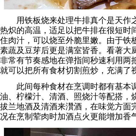
用铁板烧来处理牛排真个是天作之
热炽的高温，适足以把牛排在很短时
住肉汁，可以烧至外脆里嫩。由于铁
素蔬及豆芽后更是满室皆香。看著大
非常有节奏感地在弹指间秒速利用两
就可以把所有食材切割煎炒，充满了
此间每种食材在烹调时都有基本调
油、柠檬汁、清酒、照烧汁等配搭，
拔兰地酒及清酒来灒酒，在味觉方面
况在烹制荤肉时加酒点火更能增加香