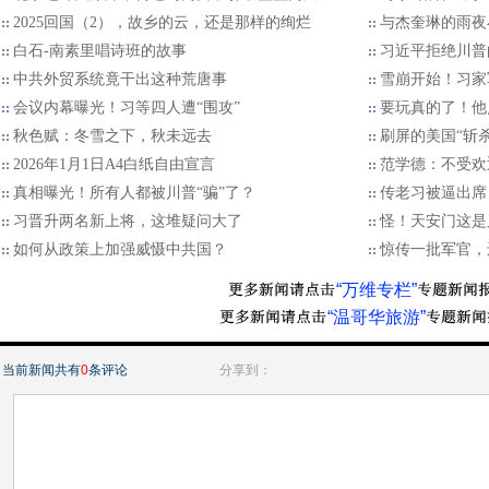
2025回国（2），故乡的云，还是那样的绚烂
与杰奎琳的雨夜
白石-南素里唱诗班的故事
习近平拒绝川普的
中共外贸系统竟干出这种荒唐事
雪崩开始！习家
会议内幕曝光！习等四人遭“围攻”
要玩真的了！他
秋色赋：冬雪之下，秋未远去
刷屏的美国“斩
2026年1月1日A4白纸自由宣言
范学德：不受欢
真相曝光！所有人都被川普“骗”了？
传老习被逼出席
习晋升两名新上将，这堆疑问大了
怪！天安门这是
如何从政策上加强威慑中共国？
惊传一批军官，
“万维专栏”
“温哥华旅游”
当前新闻共有
0
条评论
分享到：