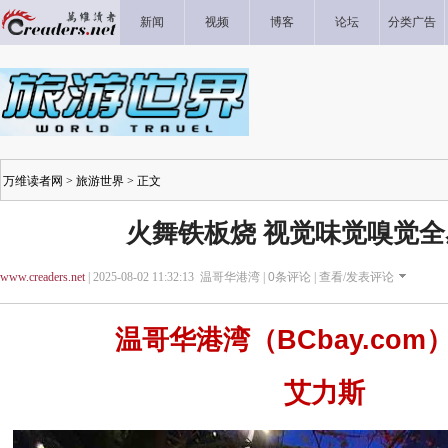
新闻
视频
博客
论坛
分类广告
万维读者网
>
旅游世界
> 正文
火舞铁板烧 视觉味觉嗅觉
www.creaders.net
| 2025-08-02 11:32:13 温哥华港湾 |
0
条评论 |
查看/发表评论
温哥华港湾（BCbay.co
艾力斯