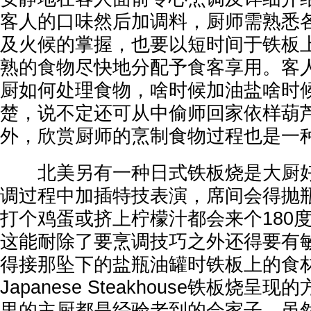
客人的口味然后加调料，厨师需熟悉
及火候的掌握，也要以短时间于铁板
熟的食物尽快地分配予食客享用。客
厨如何处理食物，啥时候加油盐啥时
楚，说不定还可从中偷师回家依样葫
外，欣赏厨师的烹制食物过程也是一
北美另有一种日式铁板烧是大厨好
调过程中加插特技表演，席间会得抛
打个鸡蛋或挤上柠檬汁都会来个180
这能耐除了要烹调技巧之外还得要有
得接那坠下的盐瓶油罐时铁板上的食
Japanese Steakhouse铁板烧
里的主厨都是经验老到的会家子，虽