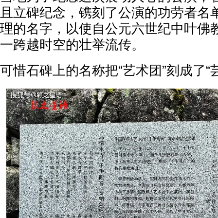
且立碑纪念，镌刻了公演的功劳者名
理的名字，以使自公元六世纪中叶佛
一跨越时空的壮举流传。
可惜石碑上的名称把“艺术团”刻成了“