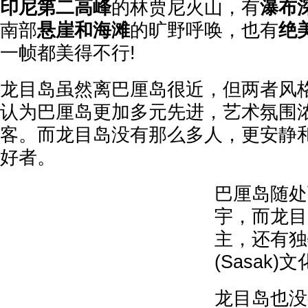
印尼第二高峰
的林贾尼火山，有
瀑布
南部
悬崖和海滩
的旷野呼唤，也有
绝
一帧都美得不行!
龙目岛虽然离巴厘岛很近，但两者风
认为巴厘岛更加多元先进，艺术氛围
客。而龙目岛没有那么多人，更安静
好者。
巴厘岛随处
宇，而龙目
主，还有独
(Sasak)
龙目岛也没