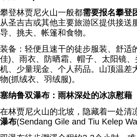
攀登林贾尼火山一般都
需要报名攀登
从圣吉吉或其他主要旅游区提供接送
导、挑夫、帐篷和食物。
装备：轻便且速干的徒步服装、舒适的
佳)、雨衣、防晒霜、帽子、太阳镜、
机、少量现金、个人药品。山顶温差
物(抓绒衣、羽绒服)。
塞纳鲁双瀑布：雨林深处的冰凉慰藉
在林贾尼火山的北坡，隐藏着一处清
瀑布
(Sendang Gile and Tiu Kelep Wa