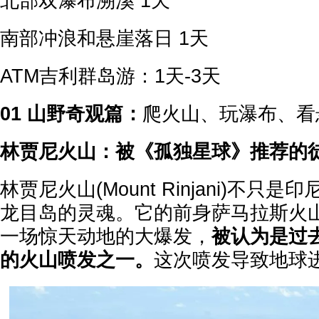
北部双瀑布溯溪 1天
南部冲浪和悬崖落日 1天
ATM吉利群岛游：1天-3天
01 山野奇观篇：
爬火山、玩瀑布、看
林贾尼火山：被《孤独星球》推荐的
林贾尼火山(Mount Rinjani)不只
龙目岛的灵魂。它的前身萨马拉斯火山
一场惊天动地的大爆发，
被认为是过
的火山喷发之一。
这次喷发导致地球