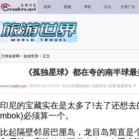
新闻
视频
博客
论坛
分类广告
万维读者网
>
旅游世界
> 正文
《孤独星球》都在夸的南半球最
www.creaders.net
| 2025-07-26 15:37:37 KLOOK客路旅行 |
0
条评论 |
查看/发表评论
印尼的宝藏实在是太多了!去了还想去
mbok)必须算一个。
比起隔壁邻居巴厘岛，龙目岛简直是