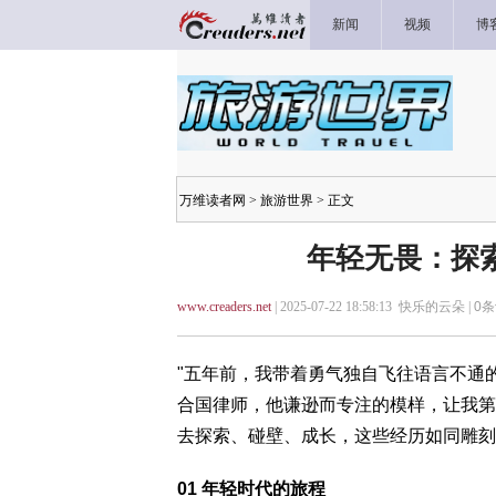
新闻
视频
博
万维读者网
>
旅游世界
> 正文
年轻无畏：探
www.creaders.net
| 2025-07-22 18:58:13 快乐的云朵 |
0
条
"五年前，我带着勇气独自飞往语言不通
合国律师，他谦逊而专注的模样，让我第
去探索、碰壁、成长，这些经历如同雕刻
01 年轻时代的旅程