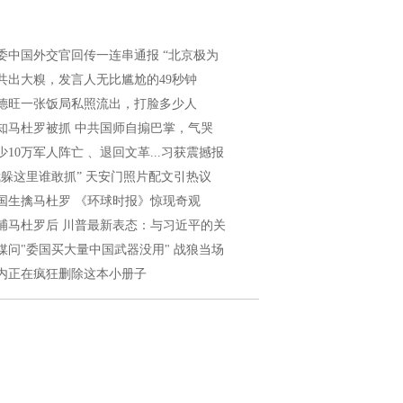
委中国外交官回传一连串通报 “北京极为
共出大糗，发言人无比尴尬的49秒钟
德旺一张饭局私照流出，打脸多少人
知马杜罗被抓 中共国师自搧巴掌，气哭
少10万军人阵亡 、退回文革...习获震撼报
我躲这里谁敢抓” 天安门照片配文引热议
国生擒马杜罗 《环球时报》惊现奇观
捕马杜罗后 川普最新表态：与习近平的关
媒问"委国买大量中国武器没用" 战狼当场
内正在疯狂删除这本小册子