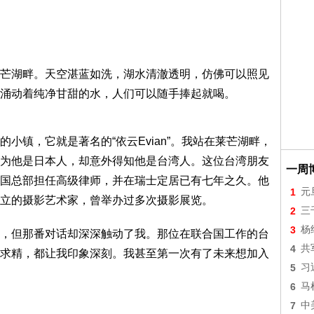
芒湖畔。天空湛蓝如洗，湖水清澈透明，仿佛可以照见
涌动着纯净甘甜的水，人们可以随手捧起就喝。
小镇，它就是著名的“依云Evian”。我站在莱芒湖畔，
为他是日本人，却意外得知他是台湾人。这位台湾朋友
一周
国总部担任高级律师，并在瑞士定居已有七年之久。他
1
元
立的摄影艺术家，曾举办过多次摄影展览。
2
三
3
杨
，但那番对话却深深触动了我。那位在联合国工作的台
4
共
求精，都让我印象深刻。我甚至第一次有了未来想加入
5
习
6
马
7
中