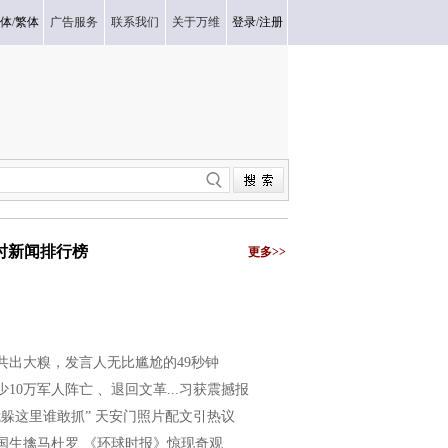
体
/
繁体
广告服务
联系我们
关于万维
登录
/
注册
小时新闻排行榜
更多>>
共出大糗，发言人无比尴尬的49秒钟
少10万军人阵亡 、退回文革...习获震撼报
我躲这里谁敢抓” 天安门照片配文引热议
国生擒马杜罗 《环球时报》惊现奇观