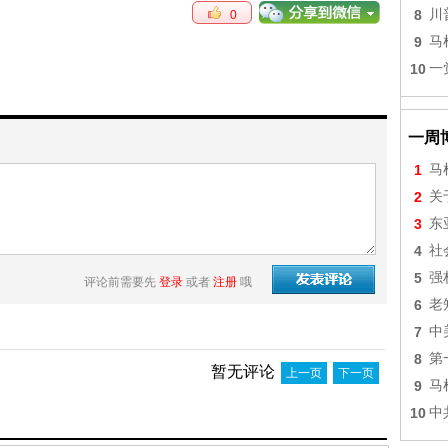
8
川
0
9
马
10
一
一周
1
马
2
关
3
东
4
社
5
强
评论前需要先
登录
或者
注册
哦
6
老
7
中
8
第
暂无评论
上一页
下一页
9
马
10
中