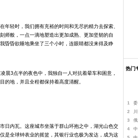
在年轻时，我们拥有充裕的时间和无尽的精力去探索、
刻师般，一点一滴地塑造出更加成熟、更加坚韧的自
我昏昏欲睡地乘坐了三个小时，连眼睛都没来得及睁
热门
在凌晨3点半的夜色中，我独自一人对抗着晕车和困意，
目的地，并且全程都保持着高度清醒。
1
委
2
川
3
俄
市日内瓦。这座城市坐落于群山环抱之中，湖光山色交
4
中
仅是全球钟表业的摇篮，其银行业也极为发达，成为这
5
中