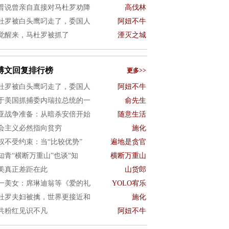
普说曾亲自直接对马杜罗劝降
高伐林
杜罗被白头鹰叼走了，委国人
阿妞不牛
觉醒来，马杜罗被抓了
湮灭之城
博文回复排行榜
更多>>
杜罗被白头鹰叼走了，委国人
阿妞不牛
于美国抓捕委内瑞拉总统的一
俞先生
亚战争准备：从暗杀安倍开始
随意生活
会主义必然指向贫穷
施化
权不受约束：当“比较优势”
遍地是贪官
知青“横断万重山”也谈“知
横断万重山
美真正差距在此
山货郎
一美女：席琳迪翁等《爱的礼
YOLO宥乐
杜罗夫妇被擒，世界更接近和
施化
共粉红见识不凡
阿妞不牛