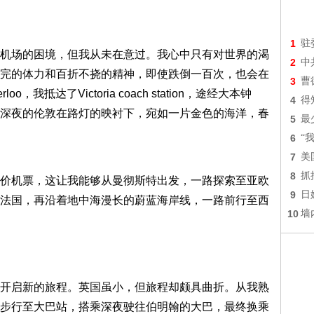
1
驻
机场的困境，但我从未在意过。我心中只有对世界的渴
2
中
完的体力和百折不挠的精神，即使跌倒一百次，也会在
3
曹
我抵达了Victoria coach station，途经大本钟
4
得
深夜的伦敦在路灯的映衬下，宛如一片金色的海洋，春
5
最
6
“
7
美
8
抓
价机票，这让我能够从曼彻斯特出发，一路探索至亚欧
9
日
法国，再沿着地中海漫长的蔚蓝海岸线，一路前行至西
10
墙
开启新的旅程。英国虽小，但旅程却颇具曲折。从我熟
步行至大巴站，搭乘深夜驶往伯明翰的大巴，最终换乘