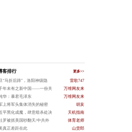
博客排行
更多>>
旦“马折后蹄”，洛阳神级隐
雷歌747
千年未有之新中国——一份关
万维网友来
纯华：暴君毛泽东
万维网友来
军上将军头集体消失的秘密
胡亥
近平黑化成魔，肆意暗杀处决
天机指南
杜罗被抓美国吵翻天/中共外
体育老师
美真正差距在此
山货郎