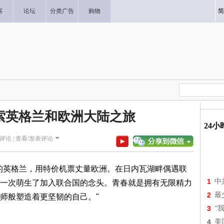
客
论坛
分类广告
购物
简
索英格兰和欧洲大陆之旅
24
评论 |
查看/发表评论
的英格兰，用特价机票丈量欧洲。在日内瓦湖畔偶遇联
1
中
一次萌生了加入联合国的念头。青春就是拥有无限精力
2
最
师般塑造着更坚韧的自己。"
3
“
4
美