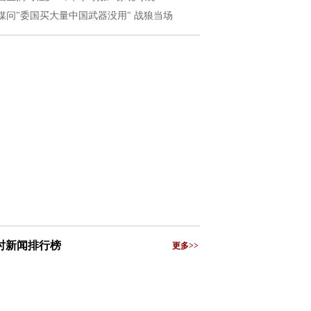
媒问"委国买大量中国武器没用" 战狼当场
小时新闻排行榜
更多>>