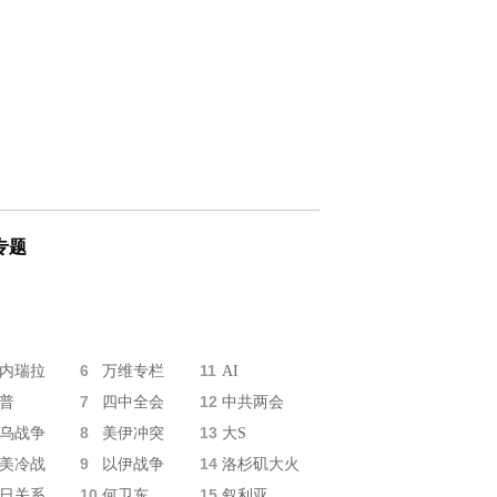
专题
6
11
内瑞拉
万维专栏
AI
7
12
普
四中全会
中共两会
8
13
乌战争
美伊冲突
大S
9
14
美冷战
以伊战争
洛杉矶大火
10
15
日关系
何卫东
叙利亚