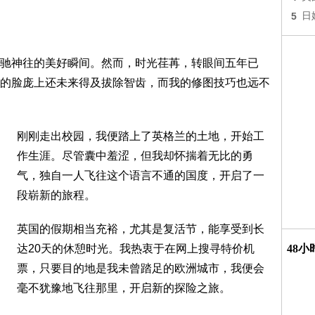
5
日
驰神往的美好瞬间。然而，时光荏苒，转眼间五年已
的脸庞上还未来得及拔除智齿，而我的修图技巧也远不
刚刚走出校园，我便踏上了英格兰的土地，开始工
作生涯。尽管囊中羞涩，但我却怀揣着无比的勇
气，独自一人飞往这个语言不通的国度，开启了一
段崭新的旅程。
英国的假期相当充裕，尤其是复活节，能享受到长
达20天的休憩时光。我热衷于在网上搜寻特价机
48
票，只要目的地是我未曾踏足的欧洲城市，我便会
毫不犹豫地飞往那里，开启新的探险之旅。