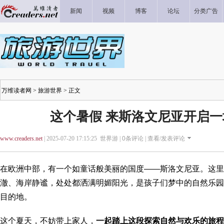
新闻
视频
博客
论坛
分类广告
万维读者网
>
旅游世界
> 正文
这个暑假 来斯洛文尼亚开启
www.creaders.net
| 2025-07-20 17:15:25 世界游 |
0
条评论 |
查看/发表评论
在欧洲中部，有一个如童话般美丽的国度——斯洛文尼亚。这里
澈、海岸静谧，处处都洒满明媚阳光，是孩子们梦中的自然乐园
目的地。
这个夏天，不妨带上家人，
一起踏上这段探索自然与欢乐的旅程