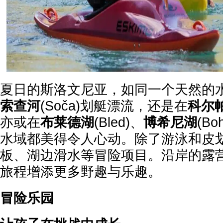
夏日的斯洛文尼亚，如同一个天然的
索查河
(Soča)划艇漂流，还是在
科尔
亦或在
布莱德湖
(Bled)、
博希尼湖
(B
水域都美得令人心动。除了游泳和皮
板、湖边滑水等冒险项目。沿岸的露
旅程增添更多野趣与乐趣。
冒险乐园