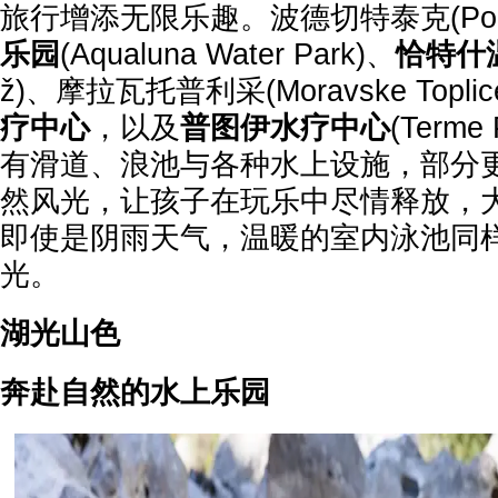
旅行增添无限乐趣。波德切特泰克(Podče
乐园
(Aqualuna Water Park)、
恰特什
ž)、摩拉瓦托普利采(Moravske Toplic
疗中心
，以及
普图伊水疗中心
(Terme
有滑道、浪池与各种水上设施，部分
然风光，让孩子在玩乐中尽情释放，
即使是阴雨天气，温暖的室内泳池同
光。
湖光山色
奔赴自然的水上乐园