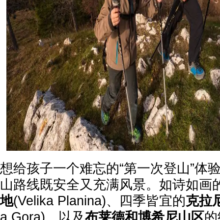
想给孩子一个难忘的“第一次登山”体
山路线既安全又充满风景。如诗如画
地
(Velika Planina)、四季皆宜的
克拉
a Gora)、以及
布莱德和博希尼山区
的