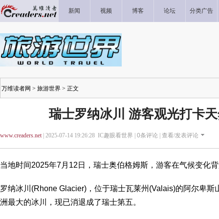
新闻
视频
博客
论坛
分类广告
万维读者网
>
旅游世界
> 正文
瑞士罗纳冰川 游客观光打卡
www.creaders.net
| 2025-07-14 19:26:28 IC趣眼看世界 |
0
条评论 |
查看/发表评论
当地时间2025年7月12日，瑞士奥伯格姆斯，游客在气候变化
罗纳冰川(Rhone Glacier)，位于瑞士瓦莱州(Valais)的
洲最大的冰川，现已消退成了瑞士第五。