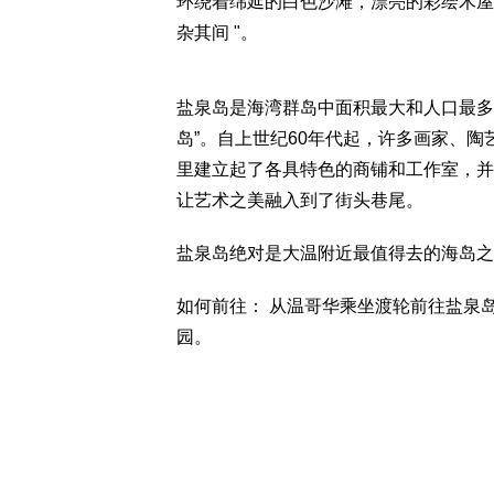
环绕着绵延的白色沙滩，漂亮的彩绘木屋
杂其间 "。
盐泉岛是海湾群岛中面积最大和人口最多
岛”。自上世纪60年代起，许多画家、
里建立起了各具特色的商铺和工作室，并
让艺术之美融入到了街头巷尾。
盐泉岛绝对是大温附近最值得去的海岛之
如何前往： 从温哥华乘坐渡轮前往盐泉岛，经 Fu
园。