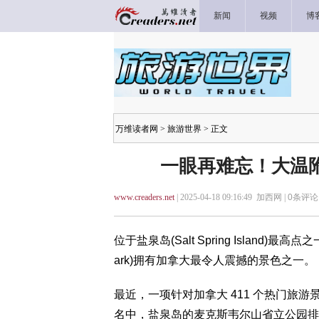
新闻
视频
博
万维读者网
>
旅游世界
> 正文
一眼再难忘！大温
www.creaders.net
| 2025-04-18 09:16:49 加西网 |
0
条评论 
位于盐泉岛(Salt Spring Island)最高点之
ark)拥有加拿大最令人震撼的景色之一。
最近，一项针对加拿大 411 个热门旅
名中，盐泉岛的麦克斯韦尔山省立公园排