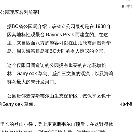
5
中
公园理应名列前茅!
据BC省公园局介绍，该省立公园最初是在 1938 年
因其地标性观景台 Baynes Peak 而建立的。在这
里，来自四面八方的游客可以在山顶欣赏到温哥华
岛、周边海湾群岛和BC大陆的令人惊叹的全景。
这个仅限日间造访的公园拥有重要的古老花旗松
林、Garry oak 草甸、盛产三文鱼的溪流，以及海湾
群岛最大的未开发河口。
公园毗邻麦克斯韦尔山生态保护区，该保护区也于
rry oak 草甸。
48
里长的登山小径，登上麦克斯韦尔山顶后，在这野餐休