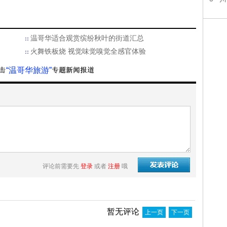
温哥华适合观赏缤纷秋叶的街道汇总
火舞铁板烧 视觉味觉嗅觉全感官体验
“温哥华旅游”
评论前需要先
登录
或者
注册
哦
暂无评论
上一页
下一页