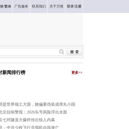
体
/
繁体
广告服务
联系我们
关于万维
登录
/
注册
小时新闻排行榜
更多>>
明是世界领土大国，她偏要伪装成弹丸小国
北京拉响警报：2026头号风险浮出水面
京七环隧道大爆炸传出惊人内幕
息：中共少校飞行员驾机自戕身亡