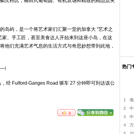
鳞次栉比，梯田式葡萄园、有机农场和精致的精品店夹
的岛屿，是一个将艺术家们汇聚一堂的加拿大 “艺术之
陶艺家、手工匠，甚至美食达人开始来到这座小岛，在这
将他们充满艺术气息的生活方式与奇思妙想带到此地，
热门
一!
lford-Ganges Road 驱车 27 分钟即可到达该公
1
俄
2
中
0
3
中
4
万
5
川