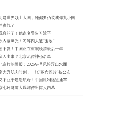
明是世界领土大国，她偏要伪装成弹丸小国
兰参战了
玩真的了！他点名警告习近平
议内幕曝光！习等四人遭“围攻”
劫不复！中国正在重演晚清最后十年
多人出事？北京流传神秘名单
北京拉响警报：2026头号风险浮出水面
京大秀肌肉时刻，一张“致命照片”被公布
义不亚于建造航母！中国胜利隧道通车
京七环隧道大爆炸传出惊人内幕