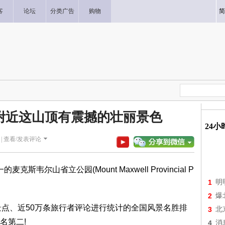
客
论坛
分类广告
购物
简
附近这山顶有震撼的壮丽景色
24
|
查看/发表评论
一的麦克斯韦尔山省立公园(Mount Maxwell Provincial P
1
明
2
爆
游景点、近50万条旅行者评论进行统计的全国风景名胜排
3
北
名第二!
4
消