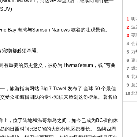
ount Maxwell，到达GPS地点后，继续向前行驶一
UV)
1
明
2
波
Bay 海湾与Samsun Narrows 狭谷的壮观景色。
3
要
4
会
有宠物都必须牵绳。
5
万
6
更
具有重要的历史意义，被称为 Hwmat'etsum，或 "弯曲
7
爆
8
北
9
意
指南网站 Big 7 Travel 发布了 全球 50 个最佳
10
北
交受众和编辑团队的专业知识来策划这份榜单。著名旅
平洋上，位于陆地和温哥华岛之间，如今已成为BC省的休
岛的日照时间比BC省的大部分地区都要长。 岛屿四周