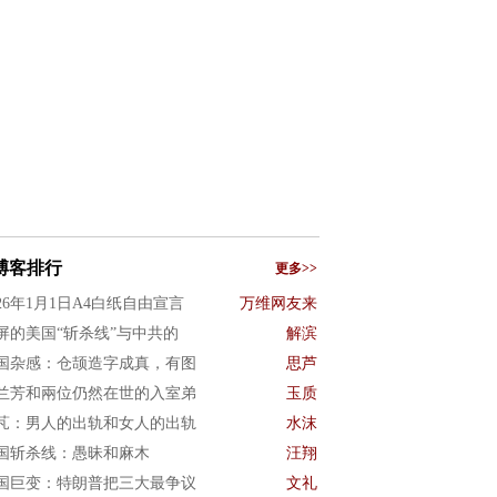
博客排行
更多>>
026年1月1日A4白纸自由宣言
万维网友来
屏的美国“斩杀线”与中共的
解滨
国杂感：仓颉造字成真，有图
思芦
兰芳和兩位仍然在世的入室弟
玉质
芃：男人的出轨和女人的出轨
水沫
国斩杀线：愚昧和麻木
汪翔
国巨变：特朗普把三大最争议
文礼