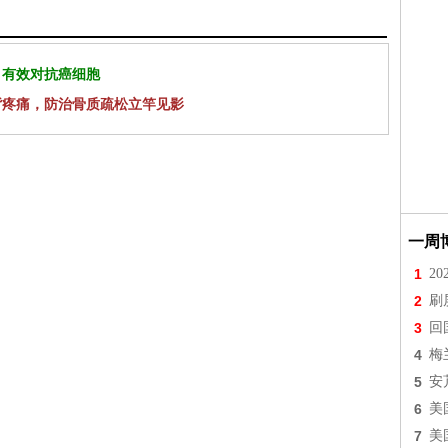
 有效对抗癌细胞
背疼痛，防治骨质疏松立竿见影
一周
1
2
2
刷
3
回
4
梅
5
安
6
美
7
美