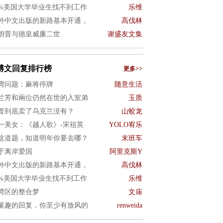
0%美国大学毕业生找不到工作
乐维
外中文出版的新路基本开通，
高伐林
朗普与德皇威廉二世
谢盛友文集
博文回复排行榜
更多>>
湾问题：麻将停牌
随意生活
兰芳和兩位仍然在世的入室弟
玉质
普到底卖了乌克兰没有？
山蛟龙
一美女：《越人歌》-宋祖英
YOLO宥乐
这道题，知道明年你要去哪？
末班车
于离岸爱国
阿里克斯Y
外中文出版的新路基本开通，
高伐林
0%美国大学毕业生找不到工作
乐维
湾区的整合梦
文庙
菓趣的回复，你至少有放风的
renweida