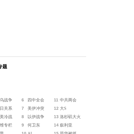
专题
6
11
乌战争
四中全会
中共两会
7
12
日关系
美伊冲突
大S
8
13
美冷战
以伊战争
洛杉矶大火
9
14
维专栏
何卫东
叙利亚
10
15
普
AI
苗华被抓