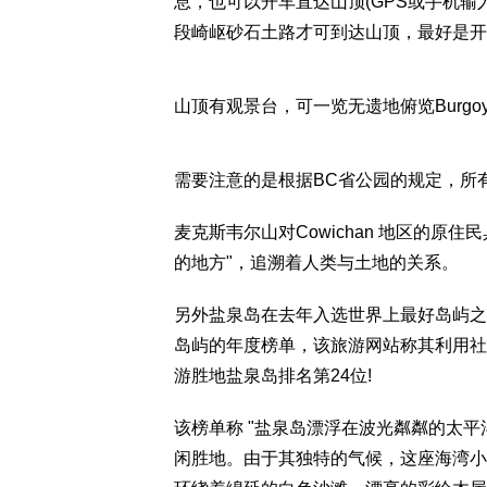
息，也可以开车直达山顶(GPS或手机输入M
段崎岖砂石土路才可到达山顶，最好是开S
山顶有观景台，可一览无遗地俯览Burgoyne 
需要注意的是根据BC省公园的规定，所
麦克斯韦尔山对Cowichan 地区的原住民
的地方"，追溯着人类与土地的关系。
另外盐泉岛在去年入选世界上最好岛屿之一，旅游
岛屿的年度榜单，该旅游网站称其利用社
游胜地盐泉岛排名第24位!
该榜单称 "盐泉岛漂浮在波光粼粼的太
闲胜地。由于其独特的气候，这座海湾小