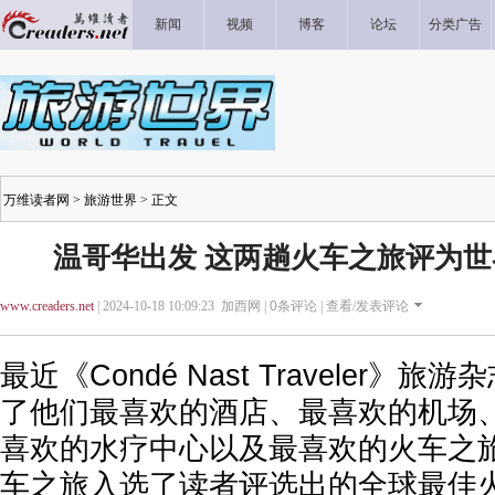
新闻
视频
博客
论坛
分类广告
万维读者网
>
旅游世界
> 正文
温哥华出发 这两趟火车之旅评为
www.creaders.net
| 2024-10-18 10:09:23 加西网 |
0
条评论 |
查看/发表评论
最近《Condé Nast Traveler》
了他们最喜欢的酒店、最喜欢的机场
喜欢的水疗中心以及最喜欢的火车之
车之旅入选了读者评选出的全球最佳