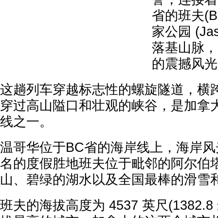
省的班夫(Ba
家公园 (J
落基山脉，
的震撼风光
这趟列车穿越标志性的螺旋隧道，横
穿过高山隘口和壮观的峡谷，是加拿
线之一。
温哥华位于BC省的海岸线上，海岸
名的度假胜地班夫位于毗邻的阿尔伯
山、碧绿的湖水以及全国最棒的滑雪
班夫的海拔高度为 4537 英尺(1382.