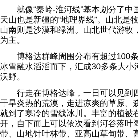
就像“秦岭-淮河线”基本划分了中
天山也是新疆的“地理界线”。山北是
山南则是沙漠和绿洲。山北世代游牧
为主。
博格达群峰周围分布有超过100条
冰雪融水滔滔而下，汇成30多条大小
沃野。
行走在博格达峰，一日可以见到四
干旱炎热的荒漠，走进凉爽的草原、
就到了寒冷的雪线冰川。丰富的植被
开，自下而上可以依次看到河谷落叶
带、山地针叶林带、亚高山草甸带、