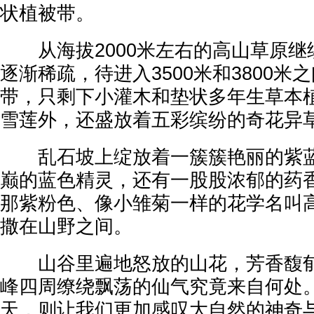
状植被带。
从海拔2000米左右的高山草原继
逐渐稀疏，待进入3500米和3800米
带，只剩下小灌木和垫状多年生草本
雪莲外，还盛放着五彩缤纷的奇花异
乱石坡上绽放着一簇簇艳丽的紫蓝
巅的蓝色精灵，还有一股股浓郁的药
那紫粉色、像小雏菊一样的花学名叫
撒在山野之间。
山谷里遍地怒放的山花，芳香馥郁
峰四周缭绕飘荡的仙气究竟来自何处
天，则让我们更加感叹大自然的神奇