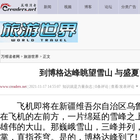
新闻
视频
博客
论坛
分类广告
万维读者网
>
旅游世界
> 正文
到博格达峰眺望雪山 与盛
www.creaders.net
| 2021-11-17 14:55:07 知识就是力量杂志 |
0
条评论 |
查看/发表评论
飞机即将在新疆维吾尔自治区乌鲁
在飞机的左前方，一片绵延的雪峰之
雄伟的大山。那巍峨雪山，三峰并列
掌，直指苍穹。是的，博格达峰到了!