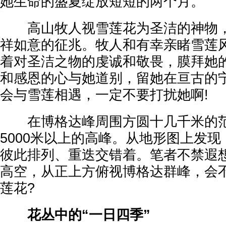
她生命的盛夏绽放短短的两个月。
高山牧人视雪莲花为圣洁的神物，
祥如意的征兆。牧人和有幸亲睹雪莲
着对圣洁之物的虔诚和敬畏，膜拜她
和感恩的心与她道别，留她在亘古的
会与雪莲相遇，一定不要打扰她啊!
在博格达峰周围方圆十几千米的范
5000米以上的高峰。从地形图上发
彼此排列、重迭交错着。笔者不禁遐
高空，从正上方俯视博格达群峰，会
莲花?
花丛中的“一日四季”