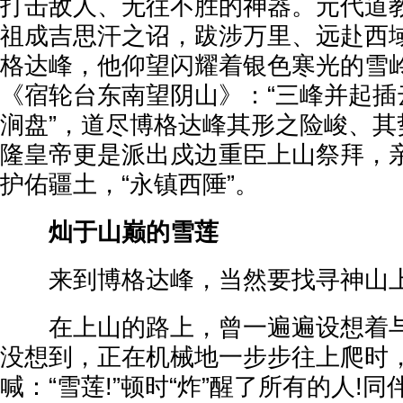
打击敌人、无往不胜的神器。元代道
祖成吉思汗之诏，跋涉万里、远赴西
格达峰，他仰望闪耀着银色寒光的雪
《宿轮台东南望阴山》：“三峰并起插
涧盘”，道尽博格达峰其形之险峻、其
隆皇帝更是派出戍边重臣上山祭拜，
护佑疆土，“永镇西陲”。
灿于山巅的雪莲
来到博格达峰，当然要找寻神山上
在上山的路上，曾一遍遍设想着与
没想到，正在机械地一步步往上爬时
喊：“雪莲!”顿时“炸”醒了所有的人!