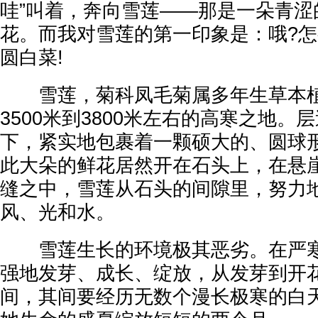
哇”叫着，奔向雪莲——那是一朵青涩
花。而我对雪莲的第一印象是：哦?
圆白菜!
雪莲，菊科凤毛菊属多年生草本植
3500米到3800米左右的高寒之地。
下，紧实地包裹着一颗硕大的、圆球
此大朵的鲜花居然开在石头上，在悬
缝之中，雪莲从石头的间隙里，努力
风、光和水。
雪莲生长的环境极其恶劣。在严寒
强地发芽、成长、绽放，从发芽到开
间，其间要经历无数个漫长极寒的白