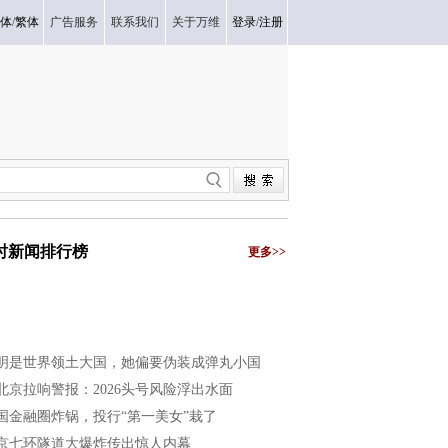
体
/
繁体
广告服务
联系我们
关于万维
登录
/
注册
小时新闻排行榜
更多>>
明是世界领土大国，她偏要伪装成弹丸小国
北京拉响警报：2026头号风险浮出水面
国金融圈炸锅，投行“第一美女”栽了
京七环隧道大爆炸传出惊人内幕