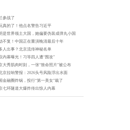
兰参战了
玩真的了！他点名警告习近平
明是世界领土大国，她偏要伪装成弹丸小国
劫不复！中国正在重演晚清最后十年
多人出事？北京流传神秘名单
议内幕曝光！习等四人遭“围攻”
京大秀肌肉时刻，一张“致命照片”被公布
北京拉响警报：2026头号风险浮出水面
国金融圈炸锅，投行“第一美女”栽了
京七环隧道大爆炸传出惊人内幕