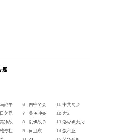
专题
6
11
乌战争
四中全会
中共两会
7
12
日关系
美伊冲突
大S
8
13
美冷战
以伊战争
洛杉矶大火
9
14
维专栏
何卫东
叙利亚
10
15
普
AI
苗华被抓