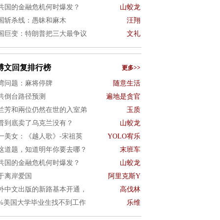
共国的金融危机何时爆发？
山蛟龙
国斩杀线：愚昧和麻木
汪翔
国巨变：特朗普把三大最争议
文礼
博文回复排行榜
更多>>
湾问题：麻将停牌
随意生活
共倒台路径预测
遍地是贪官
兰芳和兩位仍然在世的入室弟
玉质
普到底卖了乌克兰没有？
山蛟龙
一美女：《越人歌》-宋祖英
YOLO宥乐
这道题，知道明年你要去哪？
末班车
共国的金融危机何时爆发？
山蛟龙
于离岸爱国
阿里克斯Y
外中文出版的新路基本开通，
高伐林
0%美国大学毕业生找不到工作
乐维