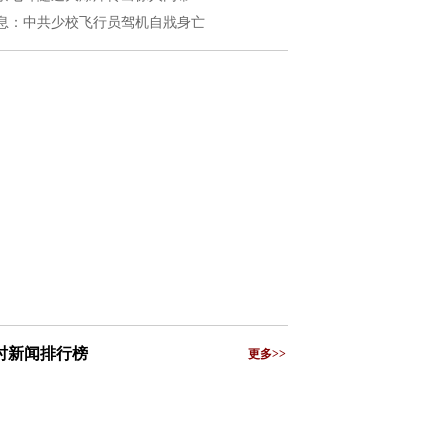
息：中共少校飞行员驾机自戕身亡
小时新闻排行榜
更多>>