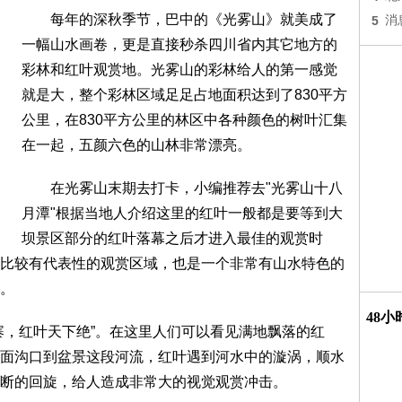
每年的深秋季节，巴中的《光雾山》就美成了
5
消
一幅山水画卷，更是直接秒杀四川省内其它地方的
彩林和红叶观赏地。光雾山的彩林给人的第一感觉
就是大，整个彩林区域足足占地面积达到了830平方
公里，在830平方公里的林区中各种颜色的树叶汇集
在一起，五颜六色的山林非常漂亮。
在光雾山末期去打卡，小编推荐去"光雾山十八
月潭"根据当地人介绍这里的红叶一般都是要等到大
坝景区部分的红叶落幕之后才进入最佳的观赏时
比较有代表性的观赏区域，也是一个非常有山水特色的
。
48
，红叶天下绝”。在这里人们可以看见满地飘落的红
面沟口到盆景这段河流，红叶遇到河水中的漩涡，顺水
断的回旋，给人造成非常大的视觉观赏冲击。