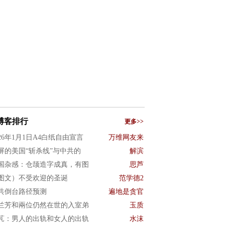
博客排行
更多>>
026年1月1日A4白纸自由宣言
万维网友来
屏的美国“斩杀线”与中共的
解滨
国杂感：仓颉造字成真，有图
思芦
图文）不受欢迎的圣诞
范学德2
共倒台路径预测
遍地是贪官
兰芳和兩位仍然在世的入室弟
玉质
芃：男人的出轨和女人的出轨
水沫