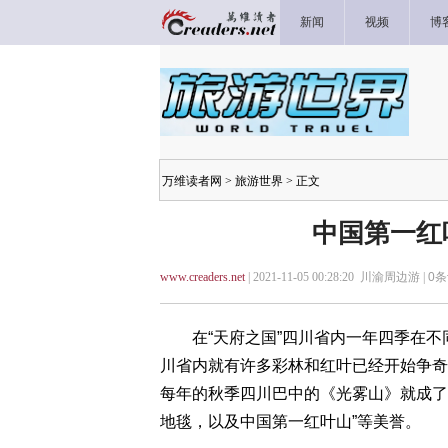
新闻
视频
博
万维读者网
>
旅游世界
> 正文
中国第一红
www.creaders.net
| 2021-11-05 00:28:20 川渝周边游 |
0
条
在“天府之国”四川省内一年四季在不
川省内就有许多彩林和红叶已经开始争奇
每年的秋季四川巴中的《光雾山》就成了
地毯，以及中国第一红叶山”等美誉。