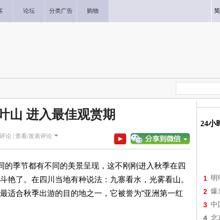
客
论坛
分类广告
购物
简
叶山 进入最佳观赏期
24
评论 |
查看/发表评论
同的季节都有不同的美景呈现，这不刚刚进入秋季在四
1
明
斗艳了。在四川当地有种说法：九寨看水，光雾看山。
2
爆
最适合秋季出游的目的地之一，它被誉为“亚洲第一红
3
中
4
北