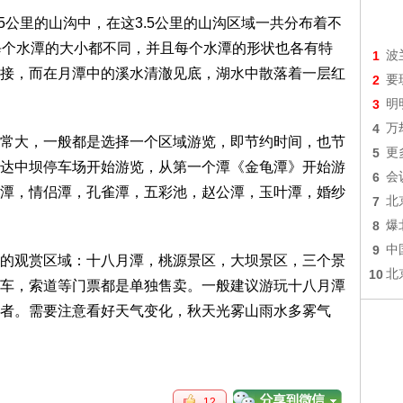
公里的山沟中，在这3.5公里的山沟区域一共分布着不
每个水潭的大小都不同，并且每个水潭的形状也各有特
1
波
接，而在月潭中的溪水清澈见底，湖水中散落着一层红
2
要
3
明
4
万
大，一般都是选择一个区域游览，即节约时间，也节
5
更
达中坝停车场开始游览，从第一个潭《金龟潭》开始游
6
会
潭，情侣潭，孔雀潭，五彩池，赵公潭，玉叶潭，婚纱
7
北
8
爆
9
中
观赏区域：十八月潭，桃源景区，大坝景区，三个景
10
北
车，索道等门票都是单独售卖。一般建议游玩十八月潭
者。需要注意看好天气变化，秋天光雾山雨水多雾气
12