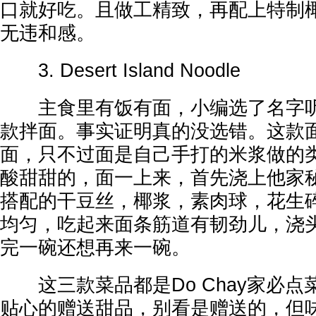
口就好吃。且做工精致，再配上特制
无违和感。
3. Desert Island Noodle
主食里有饭有面，小编选了名字听
款拌面。事实证明真的没选错。这款
面，只不过面是自己手打的米浆做的
酸甜甜的，面一上来，首先浇上他家
搭配的干豆丝，椰浆，素肉球，花生
均匀，
吃起来面条筋道有韧劲儿，浇
完一碗还想再来一碗。
这三款菜品都是Do Chay家必点
贴心的赠送甜品，别看是赠送的，但