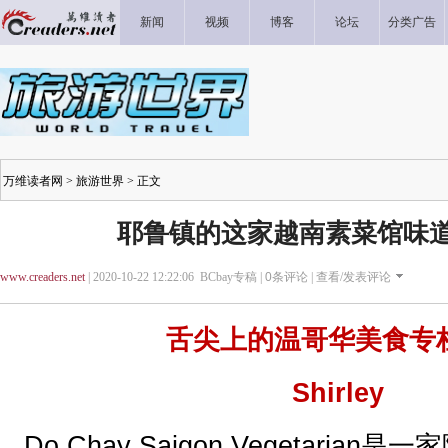
新闻
视频
博客
论坛
分类广告
万维读者网
>
旅游世界
> 正文
耶鲁镇的这家越南素菜馆味
www.creaders.net
| 2020-10-22 12:22:06 BCbay专稿 |
0
条评论 |
查看/发表评论
舌尖上的温哥华美食专
Shirley
Do Chay Saigon Vegetaria