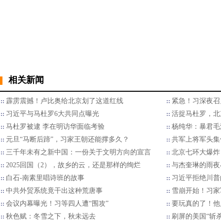
相关新闻
霹雳震撼！卢比奥给北京划了这道红线
紧急！习深夜召
习近平与马杜罗6大共同点曝光
活捉马杜罗，北
马杜罗被逮 李在明访华面临考验
杨纯华：暴君毛
元旦“马断后蹄”，习家王朝还能撑多久？
共军上将军头集
三千年未有之新中国：一份关于文明方向的宣言
北京七环大爆炸
2025回国（2），故乡的云，还是那样的绚烂
与杰奎琳的雨夜
白石-南素里唱诗班的故事
习近平拒绝川普的
中共外贸系统竟干出这种荒唐事
雪崩开始！习家
会议内幕曝光！习等四人遭“围攻”
要玩真的了！他
秋色赋：冬雪之下，秋未远去
刷屏的美国“斩