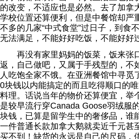
的改变，不适应也是必然。去了加拿
学校位置还算便利，但是中餐馆却严
不多的几家“中式食堂”过日子，到食
无法满足，不能好好吃饭，不能好好
再没有家里妈妈的饭菜，饭来张口
返，自己做吧，又属于手残型的，不
人吃饱全家不饿。在亚洲餐馆中寻觅
0块钱以内能搞定的而且吃得顺口的
料理。话说当年的物价还算便宜，举
是较早流行穿Canada Goose羽绒
块钱，已算是留学生中的奢侈品，谁
一件普通长款加拿大鹅就卖近千元甚
买不到！缺货的永远是自己的尺码，