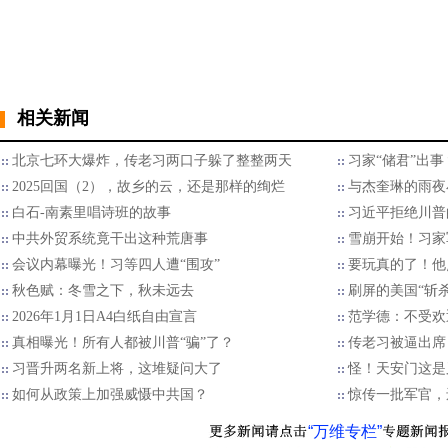
相关新闻
北京七环大爆炸，传老习两口子躲了整整两天
习家“储君”出
2025回国（2），故乡的云，还是那样的绚烂
与杰奎琳的雨夜
白石-南素里唱诗班的故事
习近平拒绝川普的
中共外贸系统竟干出这种荒唐事
雪崩开始！习家
会议内幕曝光！习等四人遭“围攻”
要玩真的了！他
秋色赋：冬雪之下，秋未远去
刷屏的美国“斩
2026年1月1日A4白纸自由宣言
范学德：不受欢
真相曝光！所有人都被川普“骗”了？
传老习被逼出席
习晋升两名新上将，这堆疑问大了
怪！天安门这是
如何从政策上加强威慑中共国？
惊传一批军官，
“万维专栏”