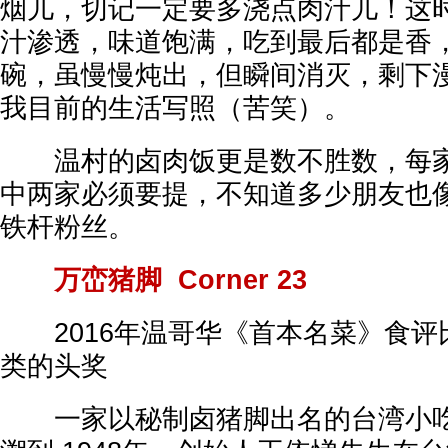
烟儿，切记一定要多浇点肉汁儿！这
汁渗透，味道饱满，吃到最后都是香
碗，虽慢慢炖出，但瞬间消灭，剩下
我目前的生活写照（苦笑）。
温村的卤肉饭更是数不胜数，每家
中两家必须要提，不知道多少朋友也
铁杆粉丝。
万峦猪脚 Corner 23
2016年温哥华《首本名菜》食评
类的头奖
一家以秘制卤猪脚出名的台湾小吃