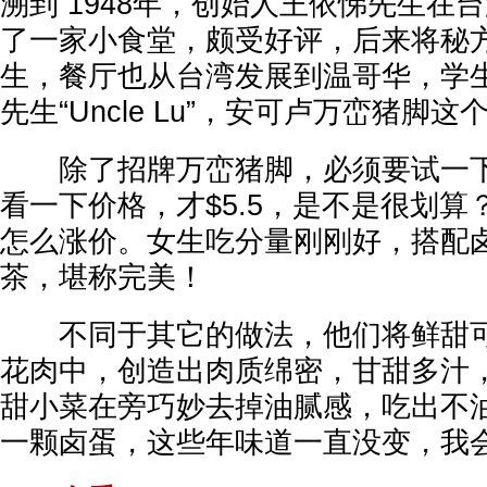
溯到 1948年，创始人王依悌先生在
了一家小食堂，颇受好评，后来将秘
生，餐厅也从台湾发展到温哥华，学
先生“Uncle Lu”，安可卢万峦猪脚
除了招牌万峦猪脚，必须要试一下
看一下价格，才$5.5，是不是很划
怎么涨价。女生吃分量刚刚好，搭配
茶，堪称完美！
不同于其它的做法，他们将鲜甜可
花肉中，创造出肉质绵密，甘甜多汁
甜小菜在旁巧妙去掉油腻感，吃出不
一颗卤蛋，这些年味道一直没变，我