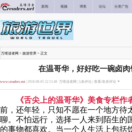
新闻
视频
博客
论坛
分类广告
万维读者网
>
旅游世界
> 正文
在温哥华，好好吃一碗卤肉饭
www.creaders.net
| 2018-08-05 22:15:48 万维读者网 |
1
条评论 |
查看/发表评论
《舌尖上的温哥华》美食专栏作者G
前，还年轻，只知不愿在一个地方待
聊。不怕远行，选择一人来到陌生的
的事物都喜欢。当一个人生活上包括