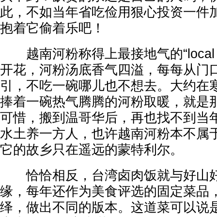
此，不如当年省吃俭用狠心投资一件
抱着它偷着乐吧！
越南河粉称得上最接地气的“local
开花，河粉汤底香气四溢，每每从门
引，不吃一碗哪儿也不想去。大约在
捧着一碗热气腾腾的河粉取暖，就是
可惜，搬到温哥华后，再也找不到当
水土养一方人，也许越南河粉本不属
它的故乡只在遥远的蒙特利尔。
恰恰相反，台湾卤肉饭就与好山好
缘，每年还作为美食评选的固定菜品
绎，做出不同的版本。这道菜可以说