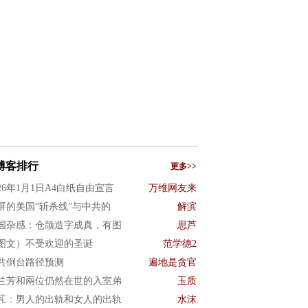
博客排行
更多>>
026年1月1日A4白纸自由宣言
万维网友来
屏的美国“斩杀线”与中共的
解滨
国杂感：仓颉造字成真，有图
思芦
图文）不受欢迎的圣诞
范学德2
共倒台路径预测
遍地是贪官
兰芳和兩位仍然在世的入室弟
玉质
芃：男人的出轨和女人的出轨
水沫