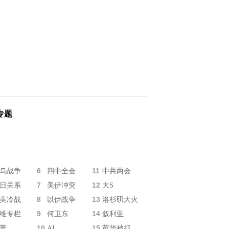
专题
6
11
乌战争
四中全会
中共两会
7
12
日关系
美伊冲突
大S
8
13
美冷战
以伊战争
洛杉矶大火
9
14
维专栏
何卫东
叙利亚
10
15
普
AI
苗华被抓