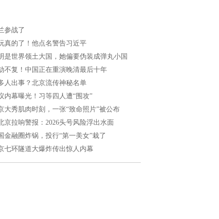
兰参战了
玩真的了！他点名警告习近平
明是世界领土大国，她偏要伪装成弹丸小国
劫不复！中国正在重演晚清最后十年
多人出事？北京流传神秘名单
议内幕曝光！习等四人遭“围攻”
京大秀肌肉时刻，一张“致命照片”被公布
北京拉响警报：2026头号风险浮出水面
国金融圈炸锅，投行“第一美女”栽了
京七环隧道大爆炸传出惊人内幕