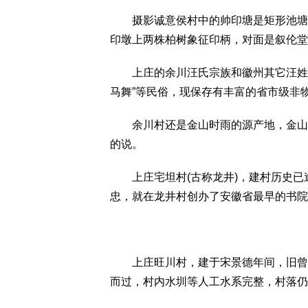
摄影诚意侯村中的帅印塘是矩形池塘，
印墩上两株柏树象征印柄，对面是叙伦堂
上庄的余川汪氏宗族和徽州其它汪姓族人
马舞”等民俗，现保存有丰富的省市级非
余川村还是金山时雨的源产地，金山时
的说。
上庄宅坦村(古称龙井)，建村历史已逾
忠，就在龙井村创办了安徽省最早的书院
上庄旺川村，建于宋景德年间，旧曾名
而过，村内水圳等人工水系完整，村落仍