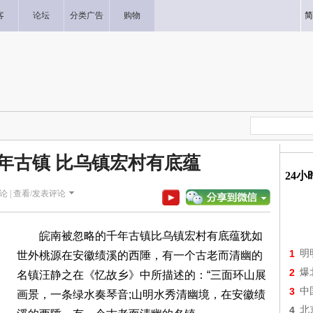
客
论坛
分类广告
购物
简
年古镇 比乌镇宏村有底蕴
24
论 |
查看/发表评论
皖南被忽略的千年古镇比乌镇宏村有底蕴犹如
1
明
世外桃源在安徽绩溪的西陲，有一个古老而清幽的
2
爆
名镇汪静之在《忆故乡》中所描述的：“三面环山展
3
中
画景，一条绿水奏琴音;山明水秀清幽境，在安徽绩
4
北