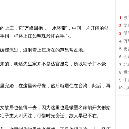
1
波
2
要
上庄，它“万峰回抱，一水环带”，中间一片开阔的盆
3
明
手指一样将上庄如明珠般托在手心。
4
万
5
更
缓流过，滋润着上庄所在的芦昆常盆地。
6
会
的，胡适先生家并不是达官显贵，所以宅子并不豪
7
北
8
爆
9
中
完婚，在这里奔母丧，然后就居住在台湾，此后，再
10
北
故居也值得一去，因为这里也是徽墨名家胡开文创始
宅子主人叫天注，可惜时光变迁，故人早已不在。