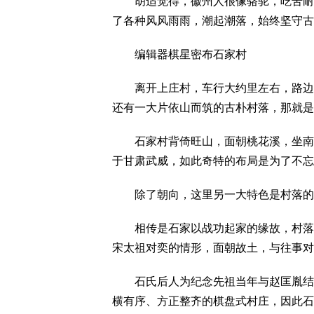
胡适觉得，徽州人很像骆驼，吃苦耐劳
了各种风风雨雨，潮起潮落，始终坚守古
编辑器棋星密布石家村
离开上庄村，车行大约里左右，路边一
还有一大片依山而筑的古朴村落，那就是
石家村背倚旺山，面朝桃花溪，坐南向
于甘肃武威，如此奇特的布局是为了不忘
除了朝向，这里另一大特色是村落的棋
相传是石家以战功起家的缘故，村落布
宋太祖对奕的情形，面朝故土，与往事对
石氏后人为纪念先祖当年与赵匡胤结为
横有序、方正整齐的棋盘式村庄，因此石