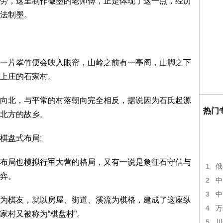
，这里制作徽墨的老师傅，正是体现了这一点，经历
法制墨。
片翠竹便会映入眼帘，山岭之前有一亭阁，山脚之下
上庄的石家村。
北，与平常的村落朝向完全相反，据说因为石氏起源
热门
北方的故乡。
盘式布局;
局也模拟行军大营的格局，又有一说是象征石守信与
1
俄
弈。
2
中
3
中
棋友，就以房屋、街道、溪流为棋格，建成了这座纵
4
万
家村又被称为“棋盘村”。
5
川