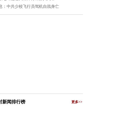
息：中共少校飞行员驾机自戕身亡
小时新闻排行榜
更多>>