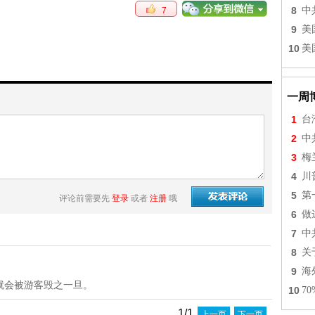
8
中
7
9
美
10
美
一周
1
台
2
中
3
梅
4
川
5
第
评论前需要先
登录
或者
注册
哦
6
做
7
中
8
关
9
海
就会被游客毁之一旦。
10
7
1/1
上一页
下一页