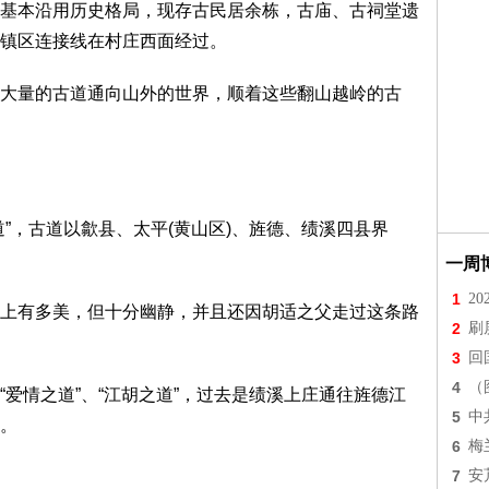
本沿用历史格局，现存古民居余栋，古庙、古祠堂遗
镇区连接线在村庄西面经过。
量的古道通向山外的世界，顺着这些翻山越岭的古
，古道以歙县、太平(黄山区)、旌德、绩溪四县界
一周
1
2
有多美，但十分幽静，并且还因胡适之父走过这条路
2
刷
3
回
4
（
情之道”、“江胡之道”，过去是绩溪上庄通往旌德江
5
中
。
6
梅
7
安