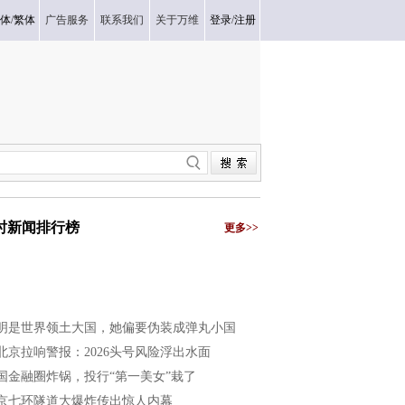
体
/
繁体
广告服务
联系我们
关于万维
登录
/
注册
小时新闻排行榜
更多>>
明是世界领土大国，她偏要伪装成弹丸小国
北京拉响警报：2026头号风险浮出水面
国金融圈炸锅，投行“第一美女”栽了
京七环隧道大爆炸传出惊人内幕