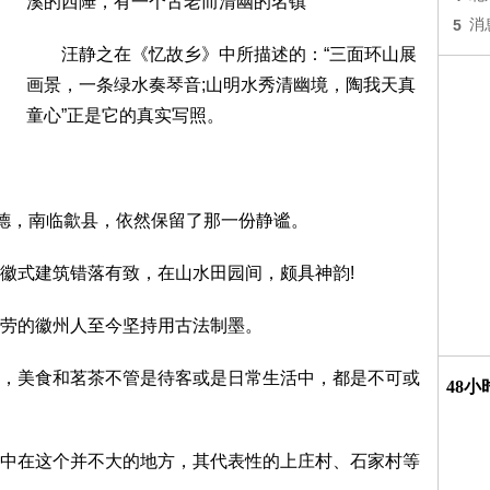
溪的西陲，有一个古老而清幽的名镇
5
消
汪静之在《忆故乡》中所描述的：“三面环山展
画景，一条绿水奏琴音;山明水秀清幽境，陶我天真
童心”正是它的真实写照。
德，南临歙县，依然保留了那一份静谧。
式建筑错落有致，在山水田园间，颇具神韵!
劳的徽州人至今坚持用古法制墨。
美食和茗茶不管是待客或是日常生活中，都是不可或
48
在这个并不大的地方，其代表性的上庄村、石家村等