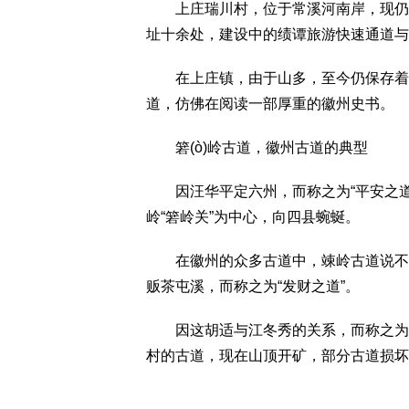
上庄瑞川村，位于常溪河南岸，现仍基
址十余处，建设中的绩谭旅游快速通道与
在上庄镇，由于山多，至今仍保存着大
道，仿佛在阅读一部厚重的徽州史书。
箬(ò)岭古道，徽州古道的典型
因汪华平定六州，而称之为“平安之道”
岭“箬岭关”为中心，向四县蜿蜒。
在徽州的众多古道中，竦岭古道说不上
贩茶屯溪，而称之为“发财之道”。
因这胡适与江冬秀的关系，而称之为“爱
村的古道，现在山顶开矿，部分古道损坏