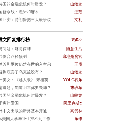
共国的金融危机何时爆发？
山蛟龙
国斩杀线：愚昧和麻木
汪翔
国巨变：特朗普把三大最争议
文礼
博文回复排行榜
更多>>
湾问题：麻将停牌
随意生活
共倒台路径预测
遍地是贪官
兰芳和兩位仍然在世的入室弟
玉质
普到底卖了乌克兰没有？
山蛟龙
一美女：《越人歌》-宋祖英
YOLO宥乐
这道题，知道明年你要去哪？
末班车
共国的金融危机何时爆发？
山蛟龙
于离岸爱国
阿里克斯Y
外中文出版的新路基本开通，
高伐林
0%美国大学毕业生找不到工作
乐维