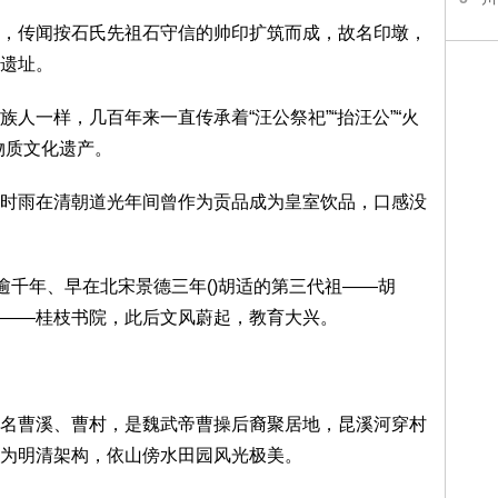
传闻按石氏先祖石守信的帅印扩筑而成，故名印墩，
遗址。
一样，几百年来一直传承着“汪公祭祀”“抬汪公”“火
物质文化遗产。
雨在清朝道光年间曾作为贡品成为皇室饮品，口感没
千年、早在北宋景德三年()胡适的第三代祖——胡
——桂枝书院，此后文风蔚起，教育大兴。
曹溪、曹村，是魏武帝曹操后裔聚居地，昆溪河穿村
为明清架构，依山傍水田园风光极美。